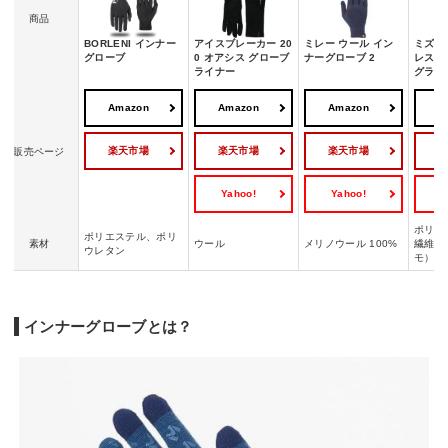
商品
BORLENI インナー
アイスブレーカー 20
ミレー ウール イン
ミズノ
グローブ
0 オアシス グローブ
ナーグローブ 2
レスサ
ライナー
グラブ
Amazon
Amazon
Amazon
A
楽天市場
楽天市場
楽天市場
販売ページ
Yahoo!
Yahoo!
Y
ポリエ
ポリエステル、ポリ
素材
ウール
メリノウール 100%
繊維（
ウレタン
モ）、
インナーグローブとは？