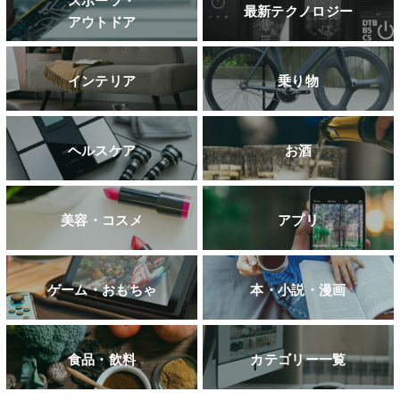
スポーツ・
最新テクノロジー
アウトドア
インテリア
乗り物
ヘルスケア
お酒
美容・コスメ
アプリ
ゲーム・おもちゃ
本・小説・漫画
食品・飲料
カテゴリー一覧