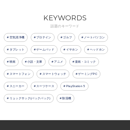
KEYWORDS
話題のキーワード
空気清浄機
プロテイン
ゴルフ
ノートパソコン
タブレット
ゲームパッド
イヤホン
ヘッドホン
映画
小説・文庫
アニメ
漫画・コミック
スマートフォン
スマートウォッチ
ゲーミングPC
スニーカー
スーツケース
PlayStation 5
リュックサック(バックパック)
除湿機