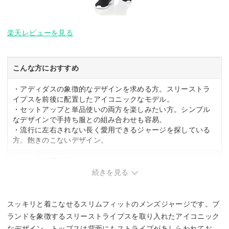
楽天レビューを見る
こんな方におすすめ
・アディダスの象徴的なデザインを求める方。スリーストラ
イプスを前後に配置したアイコニックなモデル。
・セットアップと単品使いの両方を楽しみたい方。シンプル
なデザインで手持ち服との組み合わせも容易。
・流行に左右されない長く愛用できるジャージを探している
方。飽きのこないデザイン。
こんな方は要検討
続きを見る
・ゆったりとしたシルエットを好む方。スリムフィットで体
に沿う設計。
・薄手の生地が苦手な方。ダブルニット生地は薄めの仕上が
スッキリと着こなせるスリムフィットのメンズジャージです。ブ
り。
ランドを象徴するスリーストライプスを取り入れたアイコニック
なデザイン。トップスは背面にもストライプがあしらわれてお