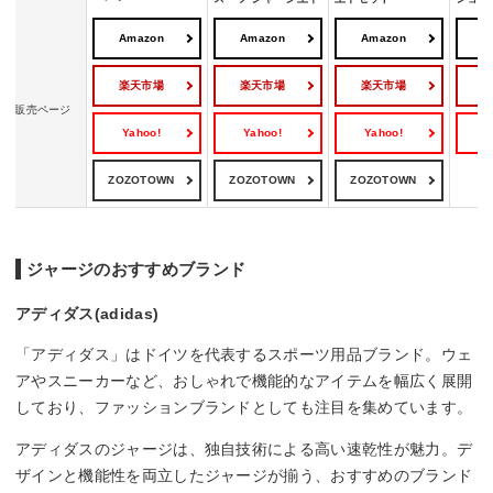
Amazon
Amazon
Amazon
A
楽天市場
楽天市場
楽天市場
販売ページ
Yahoo!
Yahoo!
Yahoo!
Y
ZOZOTOWN
ZOZOTOWN
ZOZOTOWN
ジャージのおすすめブランド
アディダス(adidas)
「アディダス」はドイツを代表するスポーツ用品ブランド。ウェ
アやスニーカーなど、おしゃれで機能的なアイテムを幅広く展開
しており、ファッションブランドとしても注目を集めています。
アディダスのジャージは、独自技術による高い速乾性が魅力。デ
ザインと機能性を両立したジャージが揃う、おすすめのブランド