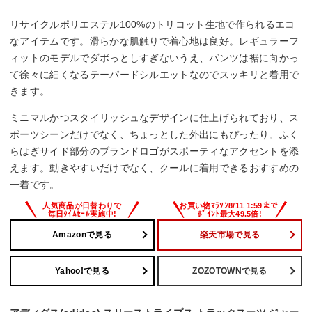
で比較的タイト。
・厚手の生地を求める方。トリコット生地は薄めの仕上が
リサイクルポリエステル100%のトリコット生地で作られるエコ
り。
なアイテムです。滑らかな肌触りで着心地は良好。レギュラーフ
ィットのモデルでダボっとしすぎないうえ、パンツは裾に向かっ
て徐々に細くなるテーパードシルエットなのでスッキリと着用で
きます。
ミニマルかつスタイリッシュなデザインに仕上げられており、ス
ポーツシーンだけでなく、ちょっとした外出にもぴったり。ふく
らはぎサイド部分のブランドロゴがスポーティなアクセントを添
えます。動きやすいだけでなく、クールに着用できるおすすめの
一着です。
Amazonで見る
楽天市場で見る
Yahoo!で見る
ZOZOTOWNで見る