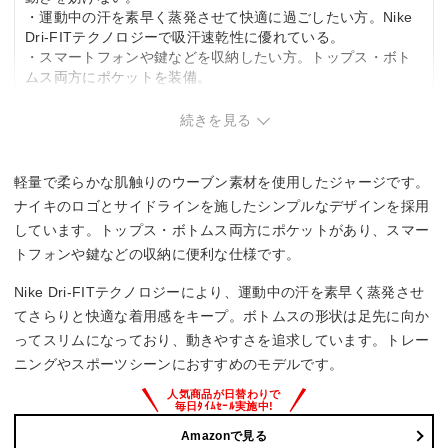
・運動中の汗を素早く蒸発させて快適に過ごしたい方。Nike
Dri-FITテクノロジーで吸汗速乾性に優れている。
・スマートフォンや鍵などを収納したい方。トップス・ボト
ムス両方にポケットを装備。
こんな方は要検討
続きを見る
・冬場の防寒性を重視する方。ウーブン素材は軽量設計のた
め、厚手でしっかりした素材感は期待できない。
軽量で柔らかな肌触りのウーブン素材を使用したジャージです。
・ゆったりしたシルエットを好む方。スリムシルエット設計
ナイキのロゴとサイドラインを施したシンプルなデザインを採用
のため、ルーズなフィット感を求める方には不向き。
しています。トップス・ボトムス両方にポケットがあり、スマー
トフォンや鍵などの収納に便利な仕様です。
Nike Dri-FITテクノロジーにより、運動中の汗を素早く蒸発させ
てさらりと快適な着用感をキープ。ボトムスの形状は足先に向か
ってスリムになっており、動きやすさを追求しています。トレー
ニングやスポーツシーンにおすすめのモデルです。
Amazonで見る