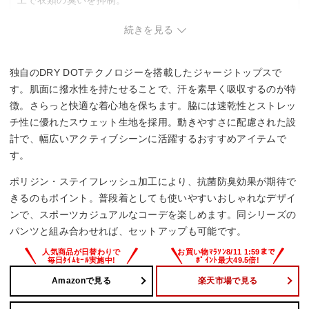
こんな方は要検討
続きを見る
・ジャージの上下セットでの購入を希望する方。単品での販
売のため、パンツは別途購入が必要。
独自のDRY DOTテクノロジーを搭載したジャージトップスで
す。肌面に撥水性を持たせることで、汗を素早く吸収するのが特
徴。さらっと快適な着心地を保ちます。脇には速乾性とストレッ
チ性に優れたスウェット生地を採用。動きやすさに配慮された設
計で、幅広いアクティブシーンに活躍するおすすめアイテムで
す。
ポリジン・ステイフレッシュ加工により、抗菌防臭効果が期待で
きるのもポイント。普段着としても使いやすいおしゃれなデザイ
ンで、スポーツカジュアルなコーデを楽しめます。同シリーズの
パンツと組み合わせれば、セットアップも可能です。
Amazonで見る
楽天市場で見る