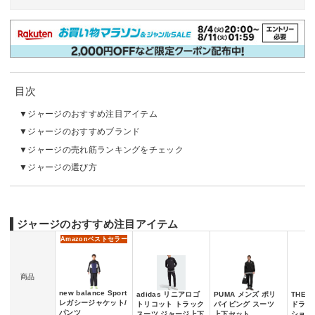
目次
ジャージのおすすめ注目アイテム
ジャージのおすすめブランド
ジャージの売れ筋ランキングをチェック
ジャージの選び方
ジャージのおすすめ注目アイテム
Amazon
ベストセラー
商品
new balance Sport
adidas リニアロゴ
PUMA メンズ ポリ
THE N
レガシージャケット/
トリコット トラック
パイピング スーツ
ドライ
パンツ
スーツ ジャージ上下
上下セット
ション