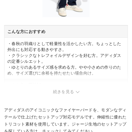
こんな方におすすめ
・春秋の羽織りとして軽量性を活かしたい方。ちょっとした
外出にも対応する動きやすさ。
・クラシックなトレフォイルデザインを好む方。アディダス
の定番シルエット。
・ゆとりのあるサイズ感を求める方。やや小さめの作りのた
め、サイズ選びに余裕を持たせたい場合向け。
こんな方は要検討
続きを見る
・身体が大きめの方。標準サイズより1～2サイズ大きめの選
択が必要。
・首元や袖のリブがきつめの着用感を避けたい方。
アディダスのアイコニックなファイヤーバードを、モダンなディ
テールで仕上げたセットアップ対応モデルです。伸縮性に優れた
トリコット素材を使用しています。ジャージ生地のセットアップ
を探している方は、チェックしてみてください。