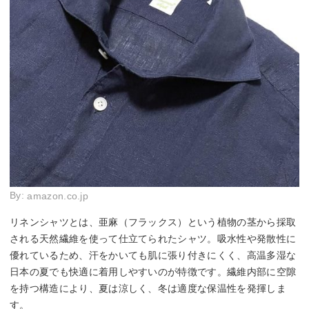
By:
amazon.co.jp
リネンシャツとは、亜麻（フラックス）という植物の茎から採取
される天然繊維を使って仕立てられたシャツ。吸水性や発散性に
優れているため、汗をかいても肌に張り付きにくく、高温多湿な
日本の夏でも快適に着用しやすいのが特徴です。繊維内部に空隙
を持つ構造により、夏は涼しく、冬は適度な保温性を発揮しま
す。