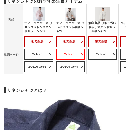
リネンシャツのおすすめ注目アイテム
商品
ナノ・ユニバース リ
ナノ・ユニバース フ
無印良品 リネン洗い
ジャー
ネンコットンスタン
ライフロント半袖シ
ざらしスタンドカラ
ード 
ドカラーシャツ
ャツ
ー長袖シャツ
楽天市場
楽天市場
楽天市場
Yahoo!
Yahoo!
Yahoo!
Y
販売ページ
ZOZOTOWN
ZOZOTOWN
ZO
リネンシャツとは？