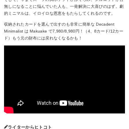
無しになることに悩んでいた人も、一発解決に大喜びのはず。劇
的ミニマルは、イロイロな恩恵をもたらしてくれるのです。
収納されたカードを選んで出すのも非常に簡単な Decadent
Minimalist は Makuake で7,980/8,980円！（4、8カード/12カー
ド）もう元の財布には戻れなくなるかも！
ライターからヒトコト