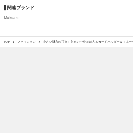
関連ブランド
Makuake
小さい財布の頂点！財布の中身ほぼ入るカードホルダー＆マネー
TOP
ファッション