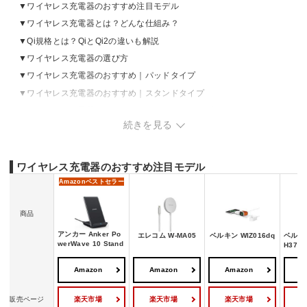
ワイヤレス充電器のおすすめ注目モデル
ワイヤレス充電器とは？どんな仕組み？
Qi規格とは？QiとQi2の違いも解説
ワイヤレス充電器の選び方
ワイヤレス充電器のおすすめ｜パッドタイプ
ワイヤレス充電器のおすすめ｜スタンドタイプ
ワイヤレス充電器のおすすめ｜2in1・3in1タイプ
続きを見る
ワイヤレス充電器のおすすめ｜モバイルバッテリータイプ
ワイヤレス充電器のおすすめ｜マウントタイプ
ワイヤレス充電器のおすすめ注目モデル
Amazon
ベストセラー
商品
アンカー Anker Po
エレコム W-MA05
ベルキン WIZ016dq
ベルキン
werWave 10 Stand
H37
Amazon
Amazon
Amazon
A
楽天市場
楽天市場
楽天市場
販売ページ