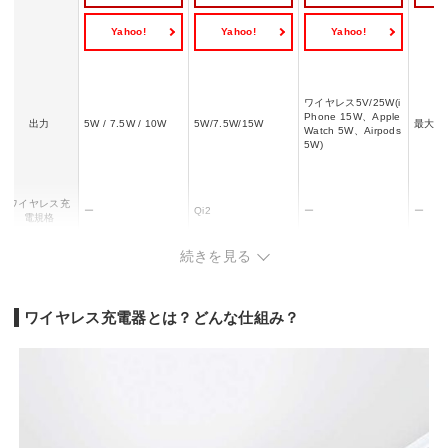
Yahoo!
Yahoo!
Yahoo!
ワイヤレス5V/25W(i
Phone 15W、Apple
出力
5W / 7.5W / 10W
5W/7.5W/15W
最大1
Watch 5W、Airpods
5W)
ワイヤレス充
ー
Qi2
ー
ー
電規格
幅x高さx奥行
約80 x 68 x 114mm
60x9x60 mm
237×86×21 mm
104×7
続きを見る
き
ワイヤレス充電器とは？どんな仕組み？