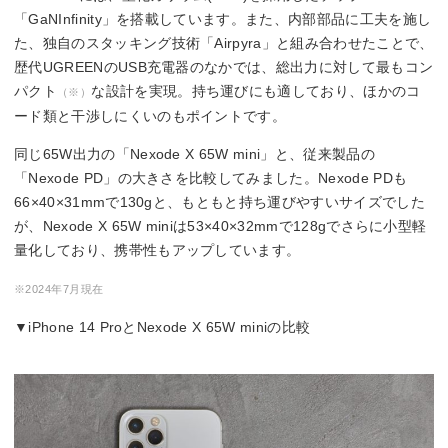
SCP 22.5W：5V/1.
CP 18W：5V/1.5A
「GaNInfinity」を搭載しています。また、内部部品に工夫を施し
5A
7.5W
SCP 22.5W・18
（実測：5V/2.0A）
（実測：5V/2.4A 12
W：5V/1.5A
た、独自のスタッキング技術「Airpyra」と組み合わせたことで、
140/100W：3.3～2
W）
65/45W：3.3～11V/
USB Type-A
1V/5A
100W：3.3～21V/5
4.5A
歴代UGREENのUSB充電器のなかでは、総出力に対して最もコン
ポート
65/60W：3.3～11V/
A
20W：3.3～5.9V/3
パクト
な設計を実現。持ち運びにも適しており、ほかのコ
4.5A
65W：3.3～11V/4.0
A,
（※）
30W：3.3～11V/2.7
5A
3.3～11V/2A
ード類と干渉しにくいのもポイントです。
5A
30W：3.3～11V/2.7
5A
同じ65W出力の「Nexode X 65W mini」と、従来製品の
サイズ
70×70×32mm
70×43×32mm
53×40×32mm
「Nexode PD」の大きさを比較してみました。Nexode PDも
質量
310g
198g
128g
66×40×31mmで130gと、もともと持ち運びやすいサイズでした
が、Nexode X 65W miniは53×40×32mmで128gでさらに小型軽
量化しており、携帯性もアップしています。
※2024年7月現在
▼iPhone 14 ProとNexode X 65W miniの比較