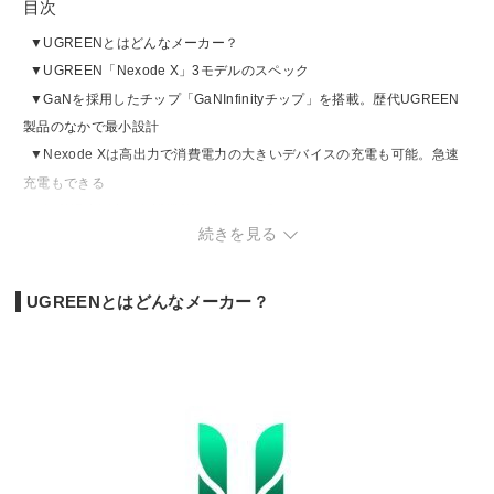
目次
UGREENとはどんなメーカー？
UGREEN「Nexode X」3モデルのスペック
GaNを採用したチップ「GaNInfinityチップ」を搭載。歴代UGREEN
製品のなかで最小設計
Nexode Xは高出力で消費電力の大きいデバイスの充電も可能。急速
充電もできる
毎秒温度測定し保護機能を働かせる「ThermalGuard 2.0テクノロジ
続きを見る
ー」採用
製品情報
UGREENとはどんなメーカー？