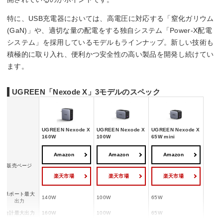
特に、USB充電器においては、高電圧に対応する「窒化ガリウム
(GaN)」や、適切な量の配電をする独自システム「Power-X配電
システム」を採用しているモデルもラインナップ。新しい技術も
積極的に取り入れ、便利かつ安全性の高い製品を開発し続けてい
ます。
UGREEN「Nexode X」3モデルのスペック
UGREEN Nexode X
UGREEN Nexode X
UGREEN Nexode X
160W
100W
65W mini
Amazon
Amazon
Amazon
販売ページ
楽天市場
楽天市場
楽天市場
単ポート最大
140W
100W
65W
出力
合計最大出力
160W
100W
65W