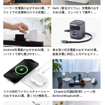
ソーラー充電器のおすすめ11選。ア
GaN（窒化ガリウム）充電器のおす
ウトドアや災害時のスマホ充電に…
すめ16選。コンパクトで素早く…
Android充電器のおすすめ20選。コ
巻き取り式充電器のおすすめ10選。
ンパクトで持ち運びやすい…
急速充電に対応したモデルもライ…
スマホ対応ワイヤレスチャージャー
【Apple公式認証取得】シーン別
のおすすめ21選。置くだけ簡単充…
BelkinのMagSafe対…