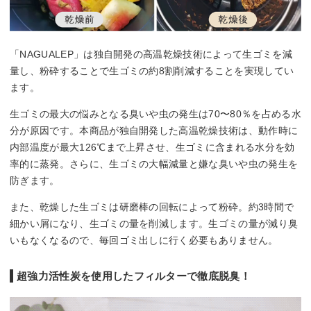
「NAGUALEP」は独自開発の高温乾燥技術によって生ゴミを減
量し、粉砕することで生ゴミの約8割削減することを実現してい
ます。
生ゴミの最大の悩みとなる臭いや虫の発生は70〜80％を占める水
分が原因です。本商品が独自開発した高温乾燥技術は、動作時に
内部温度が最大126℃まで上昇させ、生ゴミに含まれる水分を効
率的に蒸発。さらに、生ゴミの大幅減量と嫌な臭いや虫の発生を
防ぎます。
また、乾燥した生ゴミは研磨棒の回転によって粉砕。約3時間で
細かい屑になり、生ゴミの量を削減します。生ゴミの量が減り臭
いもなくなるので、毎回ゴミ出しに行く必要もありません。
超強力活性炭を使用したフィルターで徹底脱臭！