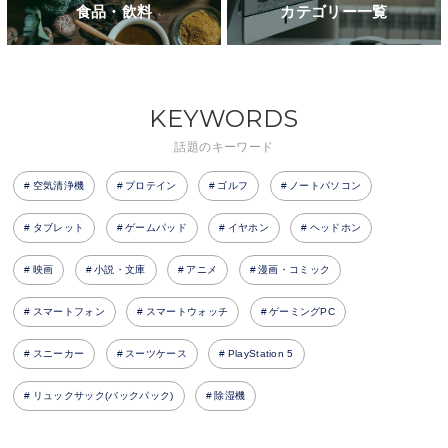
食品・飲料
カテゴリー一覧
KEYWORDS
話題のキーワード
空気清浄機
プロテイン
ゴルフ
ノートパソコン
タブレット
ゲームパッド
イヤホン
ヘッドホン
映画
小説・文庫
アニメ
漫画・コミック
スマートフォン
スマートウォッチ
ゲーミングPC
スニーカー
スーツケース
PlayStation 5
リュックサック(バックパック)
除湿機