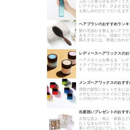
ふわっと香らせるボディミス
いアイテムです。さまざまな
も楽しみのひとつといえます。
ヘアブラシのおすすめランキ
髪の毛流れを整えるヘアブラ
きるブラシから、頭皮ケアに
購入するには、用途に合わせて
レディースヘアワックスのお
ヘアスタイルを整える「レデ
トタイプからハードタイプま
す。そのため、どのアイテムを
メンズヘアワックスのおすす
理想の髪型にセットするには
さやなりたいスタイルに合わ
ンズ向けのヘアワックスをご紹
出産祝いプレゼントのおすす
大切な友人・知人・家族など
たくなるものです。しかし、
多いのではないでしょうか。 