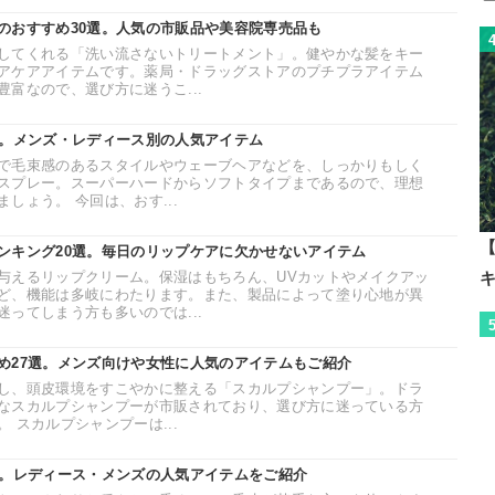
のおすすめ30選。人気の市販品や美容院専売品も
してくれる「洗い流さないトリートメント」。健やかな髪をキー
アケアアイテムです。薬局・ドラッグストアのプチプラアイテム
富なので、選び方に迷うこ...
選。メンズ・レディース別の人気アイテム
で毛束感のあるスタイルやウェーブヘアなどを、しっかりもしく
スプレー。スーパーハードからソフトタイプまであるので、理想
しょう。 今回は、おす...
【
ンキング20選。毎日のリップケアに欠かせないアイテム
与えるリップクリーム。保湿はもちろん、UVカットやメイクアッ
ど、機能は多岐にわたります。また、製品によって塗り心地が異
ってしまう方も多いのでは...
め27選。メンズ向けや女性に人気のアイテムもご紹介
し、頭皮環境をすこやかに整える「スカルプシャンプー」。ドラ
なスカルプシャンプーが市販されており、選び方に迷っている方
 スカルプシャンプーは...
選。レディース・メンズの人気アイテムをご紹介