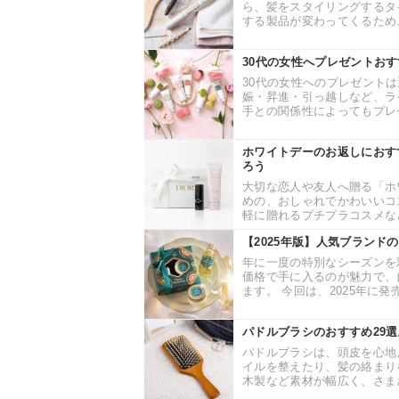
ら、髪をスタイリングするタ
する製品が変わってくるため、
30代の女性へプレゼントお
30代の女性へのプレゼント
娠・昇進・引っ越しなど、ラ
手との関係性によってもプレゼ
ホワイトデーのお返しにおす
ろう
大切な恋人や友人へ贈る「ホ
めの、おしゃれでかわいいコ
軽に贈れるプチプラコスメなど
【2025年版】人気ブラン
年に一度の特別なシーズンを
価格で手に入るのが魅力で、
ます。 今回は、2025年に発
パドルブラシのおすすめ29
パドルブラシは、頭皮を心地
イルを整えたり、髪の絡まり
木製など素材が幅広く、さまざ