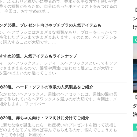
ト。ふんわりと穏やかに香るので、香水が苦手な方でも使いやす
香りの種類があるため、自分に合ったボディミストをみつけるの
【
 今回は、おすすめのボ...
ング35選。プレゼント向けやプチプラの人気アイテムも
シ。ヘアブラシにはさまざまな種類があり、ブローをしっかりで
特化したブラシまでさまざまあります。そのため、ヘアブラシを
購入することが大切です。...
すすめ20選。人気アイテムもラインナップ
ィースヘアワックス」。レディースヘアワックスといってもソフ
でさまざまあるので、髪質や用途に合わせて選ぶことが大切で
選べばよいのか迷ってしまい...
め20選。ハード・ソフトの市販の人気製品をご紹介
欠かせないヘアワックス。男性のヘアセットには、男性の髪の長
【
せて作られているヘアワックスを選ぶのが大切です。今回は、メ
介します。 ファイバー...
め20選。赤ちゃん向け・ママ向けに分けてご紹介
に新たな命が誕生したら、出産祝いのプレゼントを贈って祝福し
どのようなモノを贈れば喜んでもらえるのか、悩んでしまう方も
そこで今回は、出産祝い...