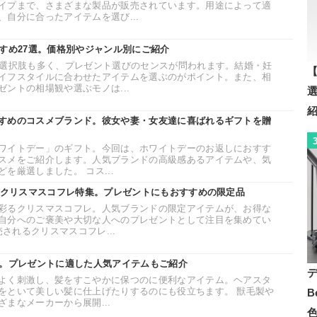
イプまで、さまざまな製品が販売されています。用途によって適
自分に合ったアイテムを選び...
すすめ27選。価格別やジャンル別にご紹介
は選択肢も多く、プレゼント選びのセンスが問われます。結婚・妊
【
イフスタイルに合わせたアイテムを選ぶのがポイント。また、相
ントの相場観や選ぶモノは...
すめのコスメブランド。彼女や妻・女友達に喜ばれるギフトを贈
ワイトデー」のギフト。今回は、ホワイトデーのお返しにおすす
スメをご紹介します。人気ブランドの高級感あるアイテムや、気
を厳選しました。 コス...
ドのクリスマスコフレ特集。プレゼントにもおすすめの限定品
彩るクリスマスコフレ。人気ブランドの限定アイテムが、お得な
自分へのご褒美や大切な人へのプレゼントとして注目を集めてい
売されるクリスマスコフレ...
選。プレゼントに適した人気アイテムもご紹介
よく刺激し、髪をすこやかに保つのに便利なアイテム。ヘアスタ
をといて美しい髪に仕上げたりするのにも役立ちます。 獣毛製や
B
まなメーカーから展開...