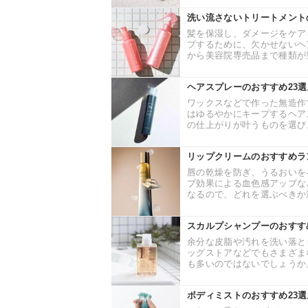
洗い流さないトリートメント
髪を保湿し、ダメージをケア
プするために、欠かせないヘ
から美容院専売品まで種類が豊
ヘアスプレーのおすすめ23
ワックスなどで作った無造作
はゆるやかにキープするヘア
の仕上がりが叶うものを選びま
リップクリームのおすすめラ
唇の乾燥を防ぎ、うるおいを
プ効果による血色感アップな
なるので、どれを選ぶべきか迷
スカルプシャンプーのおすす
余分な皮脂や汚れを洗い落と
ッグストアなどでもさまざま
も多いのではないでしょうか。
ボディミストのおすすめ23