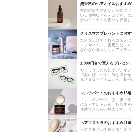
無香料のヘアオイルおすすめ
髪の乾燥を防ぎながら髪にツ
いる便利なアイテムです。な
かのアイテムの香りを邪魔しま
クリスマスプレゼントにおす
気分を上げてくれるコスメは
ップやネイル、実用的なスキ
なかなか購入しないアイテムや
1,000円台で買えるプレゼ
ちょっとしたお礼やプチギフト
であれば、相手に気を遣わせ
まざまなアイテムから、相手の
マルチバームのおすすめ13
「マルチバーム」は、肌・髪
になっているため、持ち歩き
使用できるのが魅力です。 今
ヘアマスカラのおすすめ21
ヘアスタイルを整えるときに