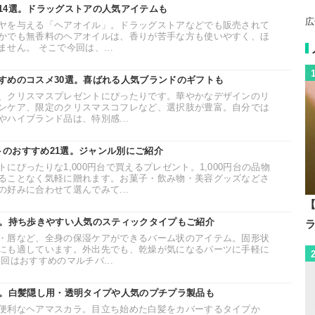
14選。ドラッグストアの人気アイテムも
広
ヤを与える「ヘアオイル」。ドラッグストアなどでも販売されて
かでも無香料のヘアオイルは、香りが苦手な方も使いやすく、ほ
せん。 そこで今回は、...
すめのコスメ30選。喜ばれる人気ブランドのギフトも
、クリスマスプレゼントにぴったりです。華やかなデザインのリ
ンケア、限定のクリスマスコフレなど、選択肢が豊富。自分では
ハイブランド品は、特別感...
ントのおすすめ21選。ジャンル別にご紹介
にぴったりな1,000円台で買えるプレゼント。1,000円台の品物
ることなく気軽に贈れます。お菓子・飲み物・美容グッズなどさ
好みに合わせて選んでみて...
【
選。持ち歩きやすい人気のスティックタイプもご紹介
・唇など、全身の保湿ケアができるバーム状のアイテム。固形状
にも適しています。外出先でも、乾燥が気になるパーツに手軽に
回はおすすめのマルチバ...
選。白髪隠し用・透明タイプや人気のプチプラ製品も
便利なヘアマスカラ。目立ち始めた白髪をカバーするタイプか