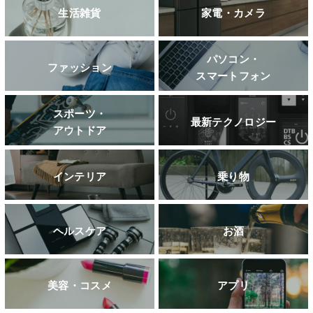
生活雑貨
家電・カメラ
パソコン・
ファッション
スマートフォン
スポーツ・
最新テクノロジー
アウトドア
インテリア
乗り物
ヘルスケア
お酒
美容・コスメ
アプリ