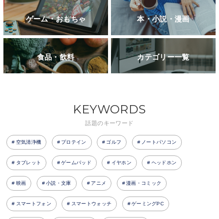
ゲーム・おもちゃ
本・小説・漫画
食品・飲料
カテゴリー一覧
KEYWORDS
話題のキーワード
空気清浄機
プロテイン
ゴルフ
ノートパソコン
タブレット
ゲームパッド
イヤホン
ヘッドホン
映画
小説・文庫
アニメ
漫画・コミック
スマートフォン
スマートウォッチ
ゲーミングPC