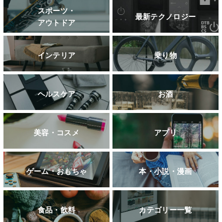
スポーツ・
最新テクノロジー
アウトドア
インテリア
乗り物
ヘルスケア
お酒
美容・コスメ
アプリ
ゲーム・おもちゃ
本・小説・漫画
食品・飲料
カテゴリー一覧