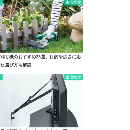
生活雑貨
4
芝刈り機のおすすめ23選。目的や広さに応
じた選び方も解説
生活雑貨
5