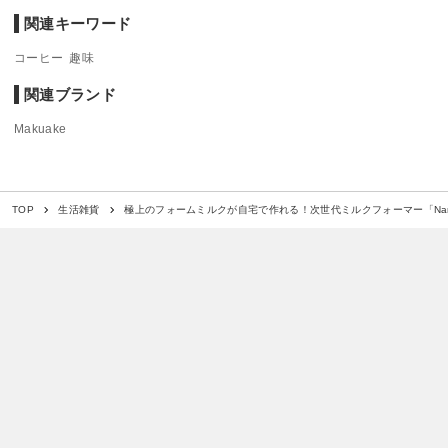
関連キーワード
コーヒー
趣味
関連ブランド
Makuake
極上のフォームミルクが自宅で作れる！次世代ミルクフォーマー「Nano 
TOP
生活雑貨