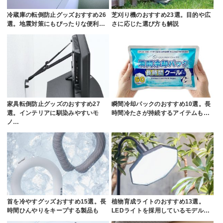
冷蔵庫の転倒防止グッズおすすめ26
芝刈り機のおすすめ23選。目的や広
選。地震対策にもぴったりな便利…
さに応じた選び方も解説
家具転倒防止グッズのおすすめ27
瞬間冷却パックのおすすめ10選。長
選。インテリアに馴染みやすいモ
時間冷たさが持続するアイテムも…
ノ…
首を冷やすグッズおすすめ15選。長
植物育成ライトのおすすめ13選。
時間ひんやりをキープする製品も
LEDライトを採用しているモデル…