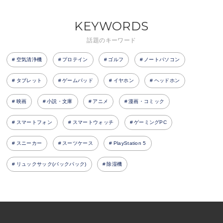
KEYWORDS
話題のキーワード
空気清浄機
プロテイン
ゴルフ
ノートパソコン
タブレット
ゲームパッド
イヤホン
ヘッドホン
映画
小説・文庫
アニメ
漫画・コミック
スマートフォン
スマートウォッチ
ゲーミングPC
スニーカー
スーツケース
PlayStation 5
リュックサック(バックパック)
除湿機