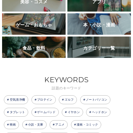
美容・コスメ
アプリ
ゲーム・おもちゃ
本・小説・漫画
食品・飲料
カテゴリー一覧
KEYWORDS
話題のキーワード
空気清浄機
プロテイン
ゴルフ
ノートパソコン
タブレット
ゲームパッド
イヤホン
ヘッドホン
映画
小説・文庫
アニメ
漫画・コミック