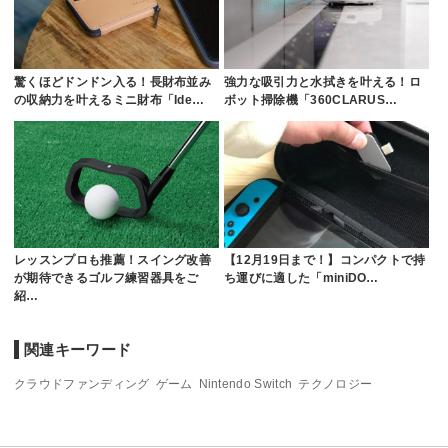
驚くほどドンドン入る！長財布並み
強力な吸引力と水拭きを叶える！ロ
の収納力を叶えるミニ財布「Ide…
ボット掃除機「360CLARUS…
レッスンプロも推薦！スイング改善
【12月19日まで！】コンパクトで持
が期待できるゴルフ練習器具をご
ち運びに適した「miniDO…
紹…
関連キーワード
クラウドファンディング
ゲーム
Nintendo Switch
テクノロジー