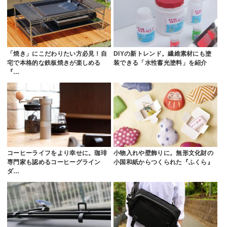
「焼き」にこだわりたい方必見！自
DIYの新トレンド。繊維素材にも塗
宅で本格的な鉄板焼きが楽しめる
装できる「水性蓄光塗料」を紹介
『…
コーヒーライフをより幸せに。珈琲
小物入れや壁飾りに。無形文化財の
専門家も認めるコーヒーグライン
小国和紙からつくられた『ふくら』
ダ…