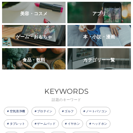
美容・コスメ
アプリ
ゲーム・おもちゃ
本・小説・漫画
食品・飲料
カテゴリー一覧
KEYWORDS
話題のキーワード
空気清浄機
プロテイン
ゴルフ
ノートパソコン
タブレット
ゲームパッド
イヤホン
ヘッドホン