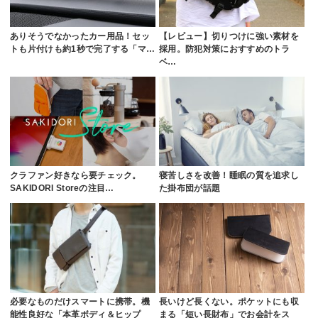
ありそうでなかったカー用品！セッ
【レビュー】切りつけに強い素材を
トも片付けも約1秒で完了する「マ…
採用。防犯対策におすすめのトラ
ベ…
クラファン好きなら要チェック。
寝苦しさを改善！睡眠の質を追求し
SAKIDORI Storeの注目…
た掛布団が話題
必要なものだけスマートに携帯。機
長いけど長くない。ポケットにも収
能性良好な「本革ボディ＆ヒップ
まる「短い長財布」でお会計をス