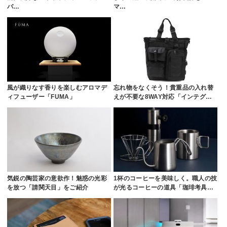
バ…
マ…
風が織りなす香りを楽しむアロマデ
忘れ物をなくそう！貴重品の入れ替
ィフューザー「FUMA」
えが不要な8WAY対応「インテグ…
気鋭の陶芸家の意欲作！魅惑の光彩
1杯のコーヒーを美味しく。職人の技
を放つ「請関天目」をご紹介
が光るコーヒーの道具「珈琲考具…