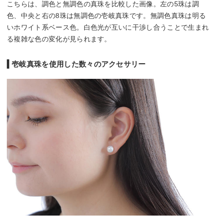
こちらは、調色と無調色の真珠を比較した画像。左の5珠は調
色、中央と右の8珠は無調色の壱岐真珠です。無調色真珠は明る
いホワイト系ベース色。白色光が互いに干渉し合うことで生まれ
る複雑な色の変化が見られます。
壱岐真珠を使用した数々のアクセサリー