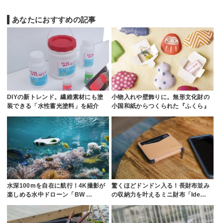
あなたにおすすめの記事
DIYの新トレンド。繊維素材にも塗
小物入れや壁飾りに。無形文化財の
装できる「水性蓄光塗料」を紹介
小国和紙からつくられた『ふくら』
水深100mを自在に航行！4K撮影が
驚くほどドンドン入る！長財布並み
楽しめる水中ドローン「BW …
の収納力を叶えるミニ財布「Ide…