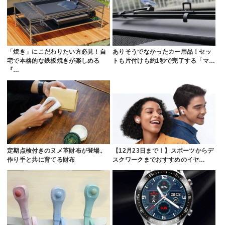
「焼き」にこだわりたい方必見！自
ありそうでなかったカー用品！セッ
宅で本格的な鉄板焼きが楽しめる
トも片付けも約1秒で完了する「マ…
『…
定期点検付きのヌメ革財布が登場。
【12月23日まで！】スポーツからデ
作り手と共に育てる財布
スクワークまでおすすめのイヤ…