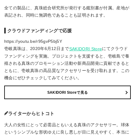
全ての製品に、真珠総合研究所が発行する鑑別書が付属。産地が
表記され、同時に無調色であることも証明されます。
クラウドファンディングで応援
https://youtu.be/r95gvP5bj5Y
壱岐真珠は、2020年6月12日まで
にてクラウド
SAKIDORI Store
ファンディングを実施。プロジェクトを支援すると、壱岐島で養
殖される真珠のプロモーション活動や新商品開発に貢献できると
ともに、壱岐真珠の高品質なアクセサリーを受け取れます。この
機会にぜひチェックしてみてください。
SAKIDORI Storeで見る
ライターからヒトコト
大人の女性にとって必需品ともいえる真珠のアクセサリー。球体
というシンプルな形状ゆえに良し悪しが目に見えやすく、本当に