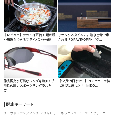
【レビュー】デカイは正義！ 鍋料理
リラックスタイムに。動きと音で癒
や燻製もできるフライパンを検証
される「GRAVIMORPH（グ…
偏光調光が可能なレンズを追加！汎
【12月19日まで！】コンパクトで持
用性の高いスポーツサングラスを
ち運びに適した「miniDO…
ご…
関連キーワード
クラウドファンディング
アクセサリー
ネックレス
ピアス
イヤリング