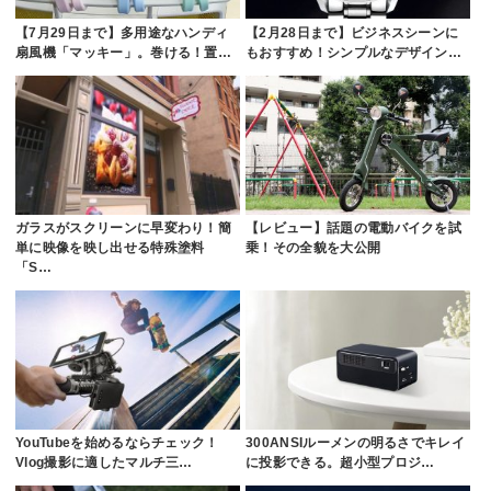
【7月29日まで】多用途なハンディ
【2月28日まで】ビジネスシーンに
扇風機「マッキー」。巻ける！置…
もおすすめ！シンプルなデザイン…
ガラスがスクリーンに早変わり！簡
【レビュー】話題の電動バイクを試
単に映像を映し出せる特殊塗料
乗！その全貌を大公開
「S…
YouTubeを始めるならチェック！
300ANSIルーメンの明るさでキレイ
Vlog撮影に適したマルチ三…
に投影できる。超小型プロジ…