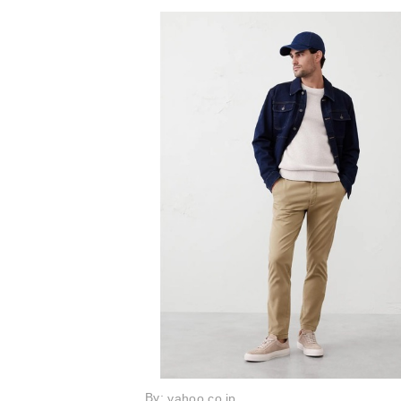
By:
yahoo.co.jp