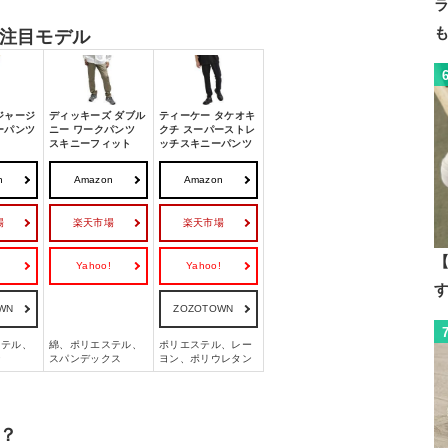
注目モデル
ジャージ
ディッキーズ ダブル
ティーケー タケオキ
ーパンツ
ニー ワークパンツ
クチ スーパーストレ
スキニーフィット
ッチスキニーパンツ
n
Amazon
Amazon
場
楽天市場
楽天市場
【
!
Yahoo!
Yahoo!
WN
ZOZOTOWN
ステル、
綿、ポリエステル、
ポリエステル、レー
ン
スパンデックス
ヨン、ポリウレタン
？