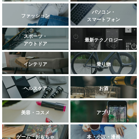
パソコン・
ファッション
スマートフォン
スポーツ・
最新テクノロジー
アウトドア
インテリア
乗り物
ヘルスケア
お酒
美容・コスメ
アプリ
ゲーム・おもちゃ
本・小説・漫画