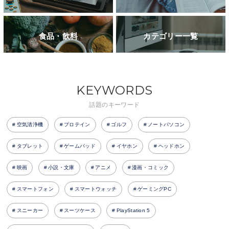
食品・飲料
カテゴリー一覧
KEYWORDS
話題のキーワード
空気清浄機
プロテイン
ゴルフ
ノートパソコン
タブレット
ゲームパッド
イヤホン
ヘッドホン
映画
小説・文庫
アニメ
漫画・コミック
スマートフォン
スマートウォッチ
ゲーミングPC
スニーカー
スーツケース
PlayStation 5