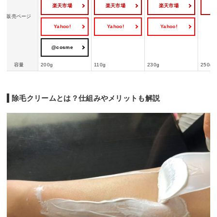
楽天市場
楽天市場
楽天市場
販売ページ
Yahoo!
Yahoo!
Yahoo!
@cosme
容量
200g
110g
230g
250g
除毛クリームとは？仕組みやメリットも解説