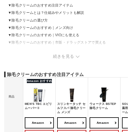
除毛クリームのおすすめ注目アイテム
除毛クリームとは？仕組みやメリットも解説
除毛クリームの選び方
除毛クリームのおすすめ｜メンズ向け
除毛クリームのおすすめ｜VIOにも使える
除毛クリームのおすすめ｜市販・ドラッグストアで買える
除毛クリームの売れ筋ランキングをチェック
続きを見る
除毛クリームの正しい使い方と注意点
除毛クリームを使う頻度はどれくらい？
除毛クリームとブラジリアンワックスやカミソリの違いは？
除毛クリームのおすすめ注目アイテム
Amazon おすすめ
商品
MEN’S TBC エピリ
スリンキータッチ セ
ウォークス BSTEP
SOLI
ムーバーⅡ
ルフスパ 除毛クリー
除毛クリーム
薬用リ
ム メンズ
ーム
Amazon
Amazon
Amazon
A