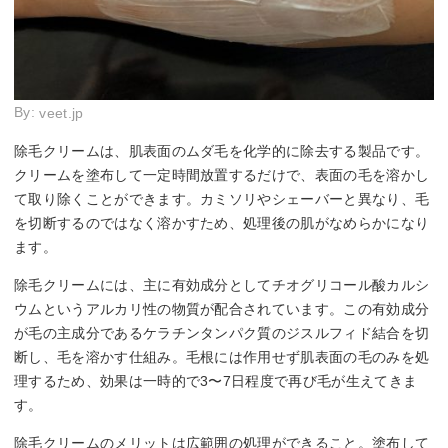
By:
veet.jp
除毛クリームは、肌表面のムダ毛を化学的に除去する製品です。
クリームを塗布して一定時間放置するだけで、表面の毛を溶かし
て取り除くことができます。カミソリやシェーバーと異なり、毛
を切断するのではなく溶かすため、処理後の肌がなめらかになり
ます。
除毛クリームには、主に有効成分としてチオグリコール酸カルシ
ウムというアルカリ性の物質が配合されています。この有効成分
が毛の主成分であるケラチンタンパク質のジスルフィド結合を切
断し、毛を溶かす仕組み。毛根には作用せず肌表面の毛のみを処
理するため、効果は一時的で3〜7日程度で再び毛が生えてきま
す。
除毛クリームのメリットは広範囲の処理ができること。塗布して