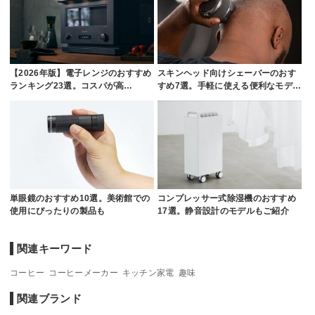
【2026年版】電子レンジのおすすめ
スキンヘッド向けシェーバーのおす
ランキング23選。コスパが高…
すめ7選。手軽に使える便利なモデ…
単眼鏡のおすすめ10選。美術館での
コンプレッサー式除湿機のおすすめ
使用にぴったりの製品も
17選。静音設計のモデルもご紹介
関連キーワード
コーヒー
コーヒーメーカー
キッチン家電
趣味
関連ブランド