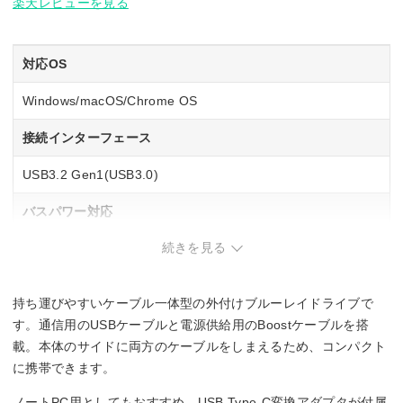
楽天レビューを見る
対応OS
Windows/macOS/Chrome OS
接続インターフェース
USB3.2 Gen1(USB3.0)
バスパワー対応
続きを見る
○
M-DISC対応
持ち運びやすいケーブル一体型の外付けブルーレイドライブで
○
す。通信用のUSBケーブルと電源供給用のBoostケーブルを搭
載。本体のサイドに両方のケーブルをしまえるため、コンパクト
BD-R書き込み速度
に携帯できます。
6 倍速
ノートPC用としてもおすすめ。USB Type-C変換アダプタが付属