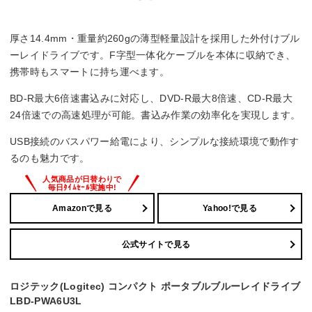
M-DISC対応
厚さ14.4mm・重量約260gの薄型軽量設計を採用した外付けブル
○
ーレイドライブです。F字型一体化ケーブルを本体に収納でき、
携帯時もスマートに持ち運べます。
BD-R書き込み速度
BD-R最大6倍速書込みに対応し、DVD-R最大8倍速、CD-R最大
6 倍速
24倍速での高速処理が可能。書込み作業の効率化を実現します。
BD-RE書き換え速度
USB接続のバスパワー給電により、シンプルな接続環境で動作す
るのも魅力です。
2 倍速
Amazonで見る
Yahoo!で見る
公式サイトで見る
ロジテック(Logitec) コンパクト ポータブルブルーレイドライブ
LBD-PWA6U3L