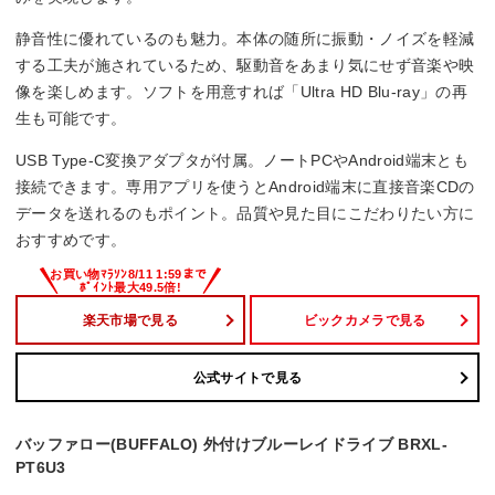
–
静音性に優れているのも魅力。本体の随所に振動・ノイズを軽減
する工夫が施されているため、駆動音をあまり気にせず音楽や映
BD-RE書き換え速度
像を楽しめます。ソフトを用意すれば「Ultra HD Blu-ray」の再
生も可能です。
2 倍速
USB Type-C変換アダプタが付属。ノートPCやAndroid端末とも
接続できます。専用アプリを使うとAndroid端末に直接音楽CDの
データを送れるのもポイント。品質や見た目にこだわりたい方に
おすすめです。
楽天市場で見る
ビックカメラで見る
公式サイトで見る
バッファロー(BUFFALO) 外付けブルーレイドライブ BRXL-
PT6U3