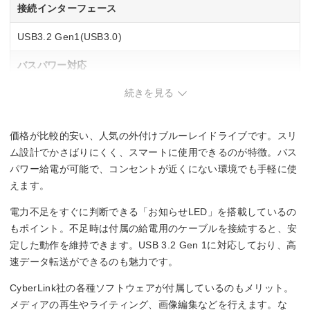
接続インターフェース
USB3.2 Gen1(USB3.0)
バスパワー対応
続きを見る
○
M-DISC対応
価格が比較的安い、人気の外付けブルーレイドライブです。スリ
○
ム設計でかさばりにくく、スマートに使用できるのが特徴。バス
パワー給電が可能で、コンセントが近くにない環境でも手軽に使
BD-R書き込み速度
えます。
6 倍速
電力不足をすぐに判断できる「お知らせLED」を搭載しているの
もポイント。不足時は付属の給電用のケーブルを接続すると、安
BD-RE書き換え速度
定した動作を維持できます。USB 3.2 Gen 1に対応しており、高
速データ転送ができるのも魅力です。
2 倍速
CyberLink社の各種ソフトウェアが付属しているのもメリット。
メディアの再生やライティング、画像編集などを行えます。な