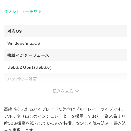
楽天レビューを見る
対応OS
Windows/macOS
接続インターフェース
USB3.2 Gen1(USB3.0)
バスパワー対応
続きを見る
–
M-DISC対応
高級感あふれるハイグレードな外付けブルーレイドライブです。
○
アルミ削り出しのインシュレーターを採用しており、従来品より
約30％振動を減らしているのが特徴。安定した読み込み・書き込
BD-R書き込み速度
みを実現します。