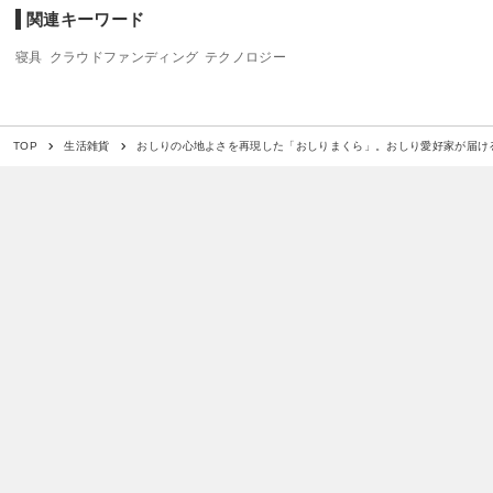
関連キーワード
寝具
クラウドファンディング
テクノロジー
おしりの心地よさを再現した「おしりまくら」。おしり愛好家が届け
TOP
生活雑貨