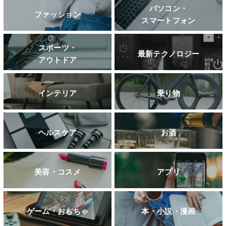
パソコン・
ファッション
スマートフォン
スポーツ・
最新テクノロジー
アウトドア
インテリア
乗り物
ヘルスケア
お酒
美容・コスメ
アプリ
ゲーム・おもちゃ
本・小説・漫画