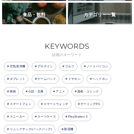
食品・飲料
カテゴリー一覧
KEYWORDS
話題のキーワード
空気清浄機
プロテイン
ゴルフ
ノートパソコン
タブレット
ゲームパッド
イヤホン
ヘッドホン
映画
小説・文庫
アニメ
漫画・コミック
スマートフォン
スマートウォッチ
ゲーミングPC
スニーカー
スーツケース
PlayStation 5
リュックサック(バックパック)
除湿機