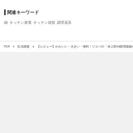
関連キーワード
鍋
キッチン家電
キッチン雑貨
調理器具
【レビュー】かわいい・大きい・便利！リコパの「卓上型IH調理器鍋
TOP
生活雑貨