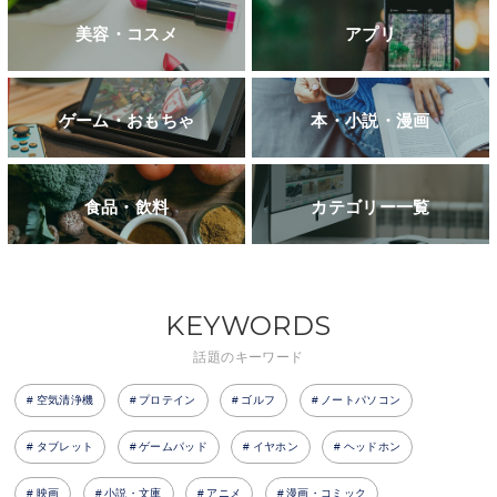
美容・コスメ
アプリ
ゲーム・おもちゃ
本・小説・漫画
食品・飲料
カテゴリー一覧
KEYWORDS
話題のキーワード
空気清浄機
プロテイン
ゴルフ
ノートパソコン
タブレット
ゲームパッド
イヤホン
ヘッドホン
映画
小説・文庫
アニメ
漫画・コミック