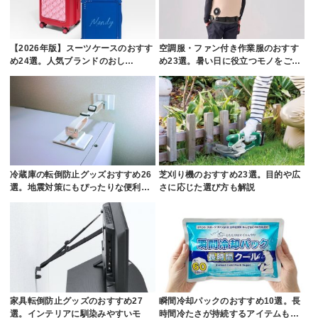
【2026年版】スーツケースのおすす
空調服・ファン付き作業服のおすす
め24選。人気ブランドのおし…
め23選。暑い日に役立つモノをご…
冷蔵庫の転倒防止グッズおすすめ26
芝刈り機のおすすめ23選。目的や広
選。地震対策にもぴったりな便利…
さに応じた選び方も解説
家具転倒防止グッズのおすすめ27
瞬間冷却パックのおすすめ10選。長
選。インテリアに馴染みやすいモ
時間冷たさが持続するアイテムも…