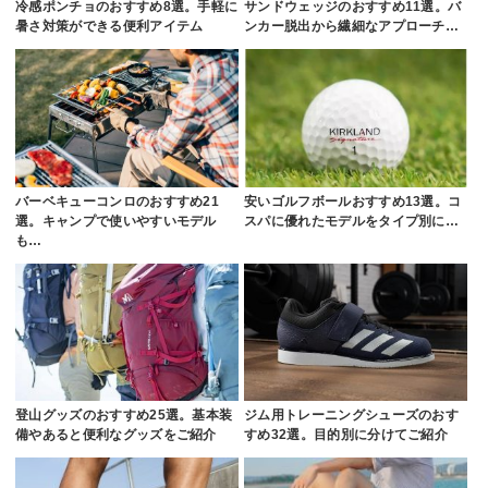
冷感ポンチョのおすすめ8選。手軽に
サンドウェッジのおすすめ11選。バ
暑さ対策ができる便利アイテム
ンカー脱出から繊細なアプローチ…
バーベキューコンロのおすすめ21
安いゴルフボールおすすめ13選。コ
選。キャンプで使いやすいモデル
スパに優れたモデルをタイプ別に…
も…
登山グッズのおすすめ25選。基本装
ジム用トレーニングシューズのおす
備やあると便利なグッズをご紹介
すめ32選。目的別に分けてご紹介