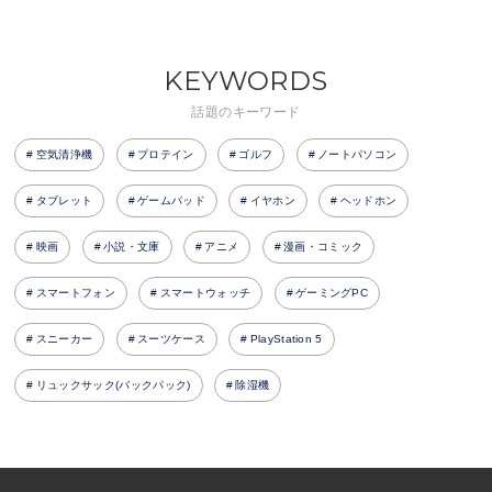
KEYWORDS
話題のキーワード
空気清浄機
プロテイン
ゴルフ
ノートパソコン
タブレット
ゲームパッド
イヤホン
ヘッドホン
映画
小説・文庫
アニメ
漫画・コミック
スマートフォン
スマートウォッチ
ゲーミングPC
スニーカー
スーツケース
PlayStation 5
リュックサック(バックパック)
除湿機