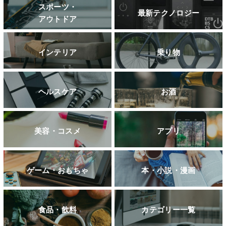
スポーツ・
最新テクノロジー
アウトドア
インテリア
乗り物
ヘルスケア
お酒
美容・コスメ
アプリ
ゲーム・おもちゃ
本・小説・漫画
食品・飲料
カテゴリー一覧