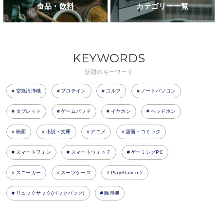
食品・飲料
カテゴリー一覧
KEYWORDS
話題のキーワード
空気清浄機
プロテイン
ゴルフ
ノートパソコン
タブレット
ゲームパッド
イヤホン
ヘッドホン
映画
小説・文庫
アニメ
漫画・コミック
スマートフォン
スマートウォッチ
ゲーミングPC
スニーカー
スーツケース
PlayStation 5
リュックサック(バックパック)
除湿機