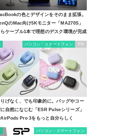
acBookの色とデザインをそのまま拡張。
enQのMac向け5Kモニター「MA270S」
ならケーブル1本で理想のデスク環境が完成
パソコン・スマートフォン
PR
6
さりげなく、でも印象的に。バッグやコー
に自然になじむ「ESR Pulseシリーズ」
AirPods Pro 3をもっと自分らしく
パソコン・スマートフォン
7