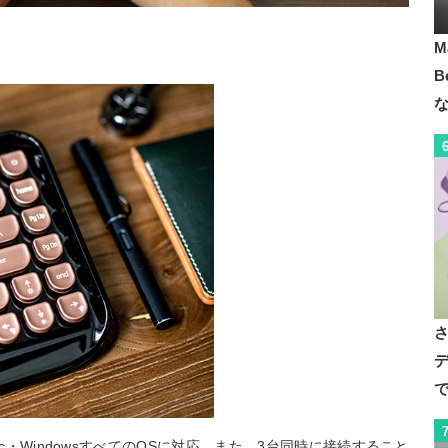
M
B
デ
で
oid・mac・WindowsすべてのOSに対応。また、3台同時に接続すること