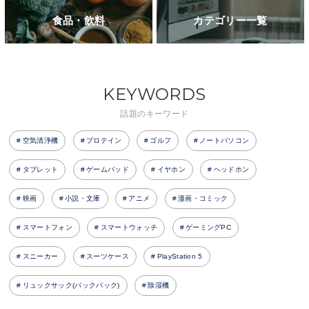
食品・飲料
カテゴリー一覧
KEYWORDS
話題のキーワード
空気清浄機
プロテイン
ゴルフ
ノートパソコン
タブレット
ゲームパッド
イヤホン
ヘッドホン
映画
小説・文庫
アニメ
漫画・コミック
スマートフォン
スマートウォッチ
ゲーミングPC
スニーカー
スーツケース
PlayStation 5
リュックサック(バックパック)
除湿機