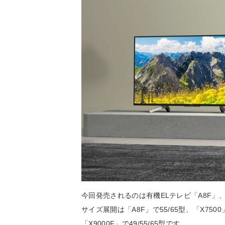
今回発売されるのは有機ELテレビ「A8F」、液
サイズ展開は「A8F」で55/65型、「X7500」で43
「X9000F」で49/55/65型です。