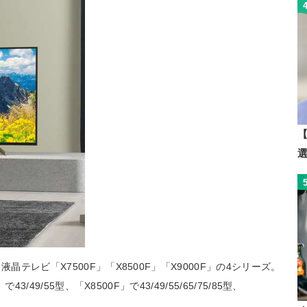
【
晶テレビ「X7500F」「X8500F」「X9000F」の4シリーズ。
/49/55型、「X8500F」で43/49/55/65/75/85型、