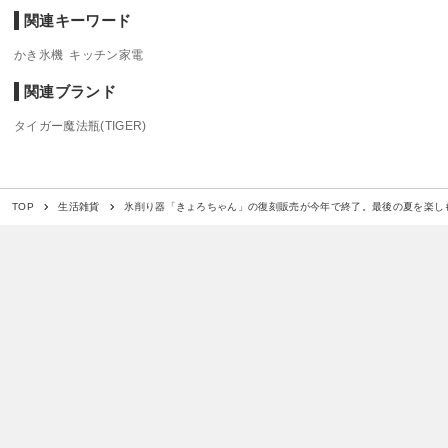
関連キーワード
かき氷機
キッチン家電
関連ブランド
タイガー魔法瓶(TIGER)
氷削り器「きょろちゃん」の復刻販売が今年で終了。最後の夏を楽し
TOP
生活雑貨