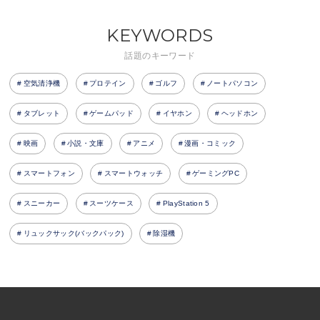
KEYWORDS
話題のキーワード
空気清浄機
プロテイン
ゴルフ
ノートパソコン
タブレット
ゲームパッド
イヤホン
ヘッドホン
映画
小説・文庫
アニメ
漫画・コミック
スマートフォン
スマートウォッチ
ゲーミングPC
スニーカー
スーツケース
PlayStation 5
リュックサック(バックパック)
除湿機