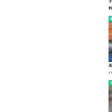
1070 lm
810 lm
39×104 mm
37×109 mm