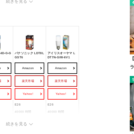
続きを見る
4D-G-G
パナソニック LDT8L
アイリスオーヤマ L
GST6
DT7N-G/W-6V1
【
n
Amazon
Amazon
場
楽天市場
楽天市場
!
Yahoo!
Yahoo!
E26
E26
40000 時間
40000 時間
続きを見る
電球色相当
昼白色相当