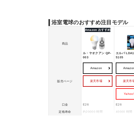
浴室電球のおすすめ注目モデル
Amazon おすすめ
商品
ル・ヤオクアン QP-
エルパ LDA1
003
5105
Amazon
Amazo
楽天市場
楽天市
販売ページ
Yahoo
口金
E26
E26
定格寿命
約20000 時間
40000 時間
調光・調色機能対応
光色
（電球色・昼光色・
昼光色相当
昼白色）