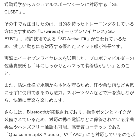
通勤通学からカジュアルスポーツシーンに対応する「SE-
CL5BT」。
その中でも注目したのは、目的を持ったトレーニングをしている
方におすすめの「E7wiress(イーセブンワイヤレス) SE-
E7BT」。特許技術である「3D Active Fit」が使われているた
め、激しい動きにも対応する優れたフィット感が特長です。
実際にイーセブンワイヤレスを試用した、プロボディビルダーの
佐藤貴規氏も「耳にしっかりとハマって装着感がよい」とのこ
と。
また、防沫仕様で水滴から本体を守るため、汗や急な雨なども気
にせずに使用できるのも魅力。スポーツジムなどで汗を流しなが
ら、快適に音楽を楽しめます。
さらには、Bluetoothが搭載されており、操作ボタンとマイクが
装備されているため、対応の携帯電話などに保管されている楽曲
再生やハンズフリー通話も可能。高音質コーデックである
「Qualcomm aptX™ audio」や「AAC」にも対応しているのもポ