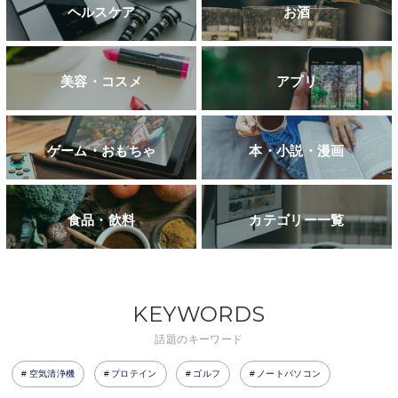
ヘルスケア
お酒
美容・コスメ
アプリ
ゲーム・おもちゃ
本・小説・漫画
食品・飲料
カテゴリー一覧
KEYWORDS
話題のキーワード
空気清浄機
プロテイン
ゴルフ
ノートパソコン