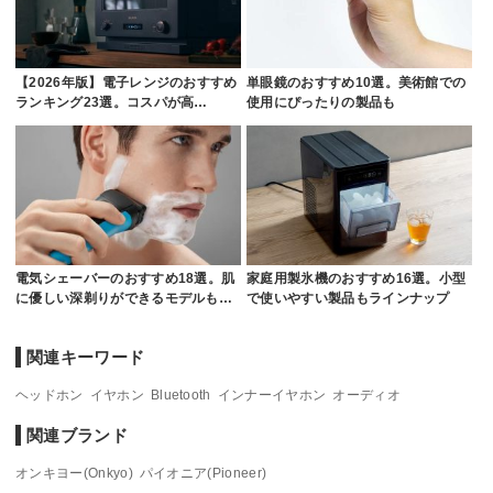
【2026年版】電子レンジのおすすめ
単眼鏡のおすすめ10選。美術館での
ランキング23選。コスパが高…
使用にぴったりの製品も
電気シェーバーのおすすめ18選。肌
家庭用製氷機のおすすめ16選。小型
に優しい深剃りができるモデルも…
で使いやすい製品もラインナップ
関連キーワード
ヘッドホン
イヤホン
Bluetooth
インナーイヤホン
オーディオ
関連ブランド
オンキヨー(Onkyo)
パイオニア(Pioneer)