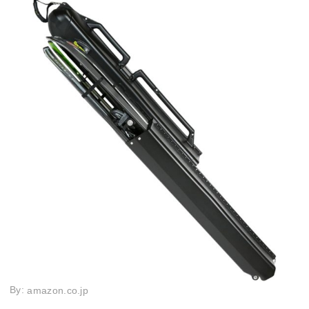
By:
amazon.co.jp