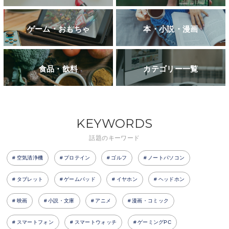
ゲーム・おもちゃ
本・小説・漫画
食品・飲料
カテゴリー一覧
KEYWORDS
話題のキーワード
空気清浄機
プロテイン
ゴルフ
ノートパソコン
タブレット
ゲームパッド
イヤホン
ヘッドホン
映画
小説・文庫
アニメ
漫画・コミック
スマートフォン
スマートウォッチ
ゲーミングPC