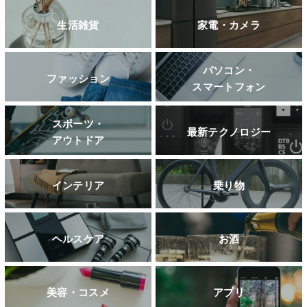
生活雑貨
家電・カメラ
パソコン・
ファッション
スマートフォン
スポーツ・
最新テクノロジー
アウトドア
インテリア
乗り物
ヘルスケア
お酒
美容・コスメ
アプリ