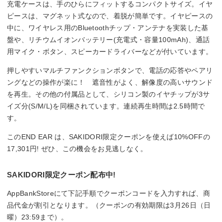
充電ケースは、手のひらにフィットするコンパクトサイズ。イヤ
ピースは、マグネット式なので、着脱が簡単です。イヤピースの
中に、ワイヤレス用のBluetoothチップ・アンテナを実装した基
盤や、リチウムイオンバッテリー(充電式・容量100mAh)、通話
用マイク・ボタン、スピーカードライバーなどが付いています。
押しやすいマルチファンクションボタンで、電話の応答やペアリ
ングなどの操作が楽に！ 遮音性がよく、解像度の高いサウンド
を再生。その他の付属品として、シリコン製のイヤチップが3サ
イズ分(S/M/L)を同梱されています。連続再生時間は2.5時間で
す。
このEND EAR は、SAKIDORI限定クーポンを使えば10%OFFの
17,301円! ぜひ、この機会をお見逃しなく。
SAKIDORI限定クーポン配布中!
AppBankStoreにて下記手順でクーポンコードを入力すれば、商
品代金が割引となります。（クーポンの有効期限は3月26日（日
曜）23:59まで）。