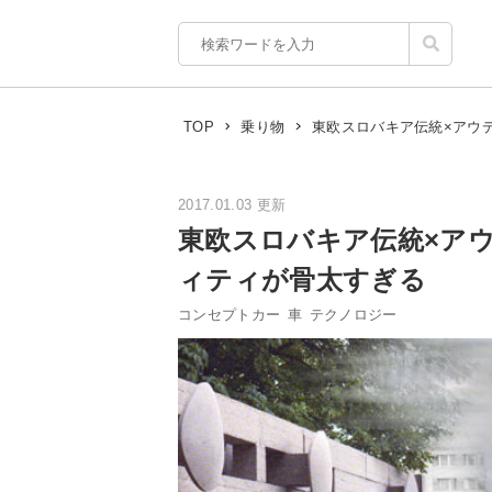
東欧スロバキア伝統×アウ
TOP
乗り物
2017.01.03 更新
東欧スロバキア伝統×ア
ィティが骨太すぎる
コンセプトカー
車
テクノロジー