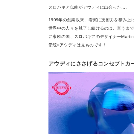
スロバキア伝統がアウディに出会った…。
1909年の創業以来、着実に技術力を積み
世界中の人々を魅了し続けるのは、言うま
に東欧の国、スロバキアのデザイナーMartin
伝統×アウディは見ものです！
アウディにささげるコンセプトカ