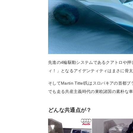
先進の4輪駆動システムであるクアトロや押
ィ！」となるアイデンティティはまさに骨
そしてMartin Tittel氏はスロバキア
でも走る共産主義時代の東欧諸国の素朴な
どんな共通点が？