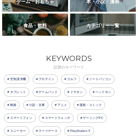
ゲーム・おもちゃ
本・小説・漫画
食品・飲料
カテゴリー一覧
KEYWORDS
話題のキーワード
空気清浄機
プロテイン
ゴルフ
ノートパソコン
タブレット
ゲームパッド
イヤホン
ヘッドホン
映画
小説・文庫
アニメ
漫画・コミック
スマートフォン
スマートウォッチ
ゲーミングPC
スニーカー
スーツケース
PlayStation 5