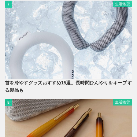
生活雑貨
7
首を冷やすグッズおすすめ15選。長時間ひんやりをキープす
る製品も
生活雑貨
8