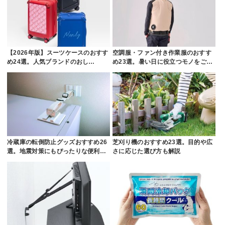
【2026年版】スーツケースのおすす
空調服・ファン付き作業服のおすす
め24選。人気ブランドのおし…
め23選。暑い日に役立つモノをご…
冷蔵庫の転倒防止グッズおすすめ26
芝刈り機のおすすめ23選。目的や広
選。地震対策にもぴったりな便利…
さに応じた選び方も解説