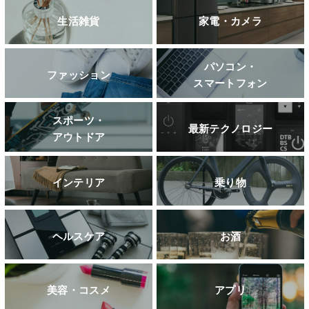
生活雑貨
家電・カメラ
パソコン・
ファッション
スマートフォン
スポーツ・
最新テクノロジー
アウトドア
インテリア
乗り物
ヘルスケア
お酒
美容・コスメ
アプリ