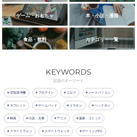
ゲーム・おもちゃ
本・小説・漫画
食品・飲料
カテゴリー一覧
KEYWORDS
話題のキーワード
空気清浄機
プロテイン
ゴルフ
ノートパソコン
タブレット
ゲームパッド
イヤホン
ヘッドホン
映画
小説・文庫
アニメ
漫画・コミック
スマートフォン
スマートウォッチ
ゲーミングPC