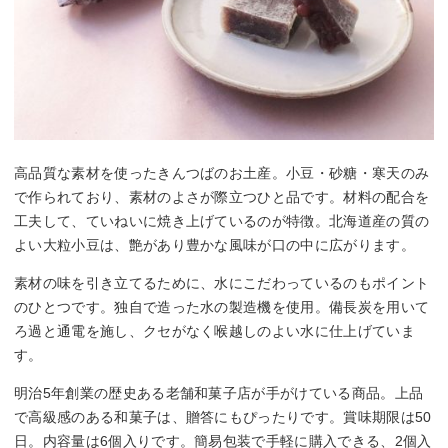
高品質な素材を使ったきんつばのお土産。小豆・砂糖・寒天のみ
で作られており、素材のよさが際立つひと品です。材料の配合を
工夫して、ていねいに焼き上げているのが特徴。北海道産の質の
よい大粒小豆は、艶があり豊かな風味が口の中に広がります。
素材の味を引き立てるために、水にこだわっているのもポイント
のひとつです。独自で造った水の製造機を使用。備長炭を用いて
ろ過と通電を施し、クセがなく喉越しのよい水に仕上げていま
す。
明治5年創業の歴史ある老舗和菓子店が手がけている商品。上品
で高級感のある和菓子は、贈答にもぴったりです。賞味期限は50
日。内容量は6個入りです。簡易包装で手軽に購入できる、2個入