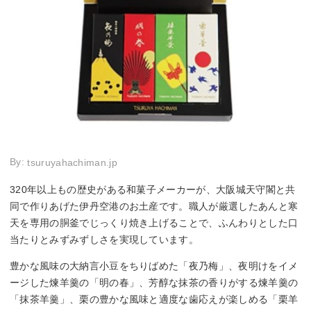
By:
tsuruyahachiman.jp
320年以上もの歴史がある和菓子メーカーが、大阪城天守閣と共
同で作りあげた伊丹空港のお土産です。職人が厳選したあんと寒
天を専用の胴釜でじっくり焼き上げることで、ふんわりとした口
当たりとみずみずしさを実現しています。
豊かな風味の大納言小豆をちりばめた「夜乃梅」、夜明けをイメ
ージした煉羊羹の「明の春」、芳醇な抹茶の香りがする煉羊羹の
「抹茶羊羹」、栗の豊かな風味と適度な歯応えが楽しめる「栗羊