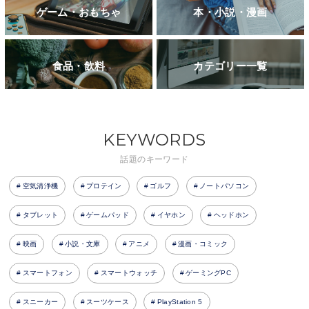
ゲーム・おもちゃ
本・小説・漫画
食品・飲料
カテゴリー一覧
KEYWORDS
話題のキーワード
空気清浄機
プロテイン
ゴルフ
ノートパソコン
タブレット
ゲームパッド
イヤホン
ヘッドホン
映画
小説・文庫
アニメ
漫画・コミック
スマートフォン
スマートウォッチ
ゲーミングPC
スニーカー
スーツケース
PlayStation 5