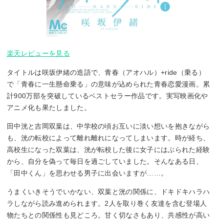
楽天レビューを見る
タイトルは咲坂伊緒の造語で、青春（アオハル）+ride（乗る）
で「青春に一生懸命乗る」の意味が込められた青春恋愛漫画。累
計900万部を突破しているベストセラー作品です。実写映画化や
アニメ化も果たしました。
田中洸と吉岡双葉は、中学校の頃お互いに淡い想いを抱きながら
も、洸の転校によって離れ離れになってしまいます。時が経ち、
高校生になった双葉は、洸が転校した後に女子にはぶられた経験
から、自分を偽って毎日を過ごしていました。そんなある日、
「田中くん」を思わせる男子に出会いますが……。
うまくいきそうでいかない、双葉と洸の関係に、ドキドキハラハ
ラしながら読み進められます。2人を取り巻く友達を含む登場人
物たちとの関係性も見どころ。甘く切なさもあり、共感性が高い