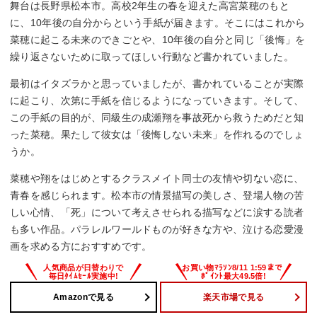
舞台は長野県松本市。高校2年生の春を迎えた高宮菜穂のもと
に、10年後の自分からという手紙が届きます。そこにはこれから
菜穂に起こる未来のできごとや、10年後の自分と同じ「後悔」を
繰り返さないために取ってほしい行動など書かれていました。
最初はイタズラかと思っていましたが、書かれていることが実際
に起こり、次第に手紙を信じるようになっていきます。そして、
この手紙の目的が、同級生の成瀬翔を事故死から救うためだと知
った菜穂。果たして彼女は「後悔しない未来」を作れるのでしょ
うか。
菜穂や翔をはじめとするクラスメイト同士の友情や切ない恋に、
青春を感じられます。松本市の情景描写の美しさ、登場人物の苦
しい心情、「死」について考えさせられる描写などに涙する読者
も多い作品。パラレルワールドものが好きな方や、泣ける恋愛漫
画を求める方におすすめです。
Amazonで見る
楽天市場で見る