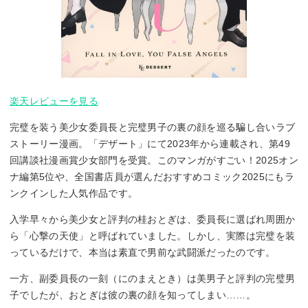
楽天レビューを見る
完璧を装う美少女委員長と完璧男子の裏の顔を巡る騙し合いラブ
ストーリー漫画。「デザート」にて2023年から連載され、第49
回講談社漫画賞少女部門を受賞。このマンガがすごい！2025オン
ナ編第5位や、全国書店員が選んだおすすめコミック2025にもラ
ンクインした人気作品です。
入学早々から美少女と評判の桂おとぎは、委員長に選ばれ周囲か
ら「心撃の天使」と呼ばれていました。しかし、実際は完璧を装
っているだけで、本当は素直で男前な武闘派だったのです。
一方、副委員長の一刻（にのまえとき）は美男子と評判の完璧男
子でしたが、おとぎは彼の裏の顔を知ってしまい……。