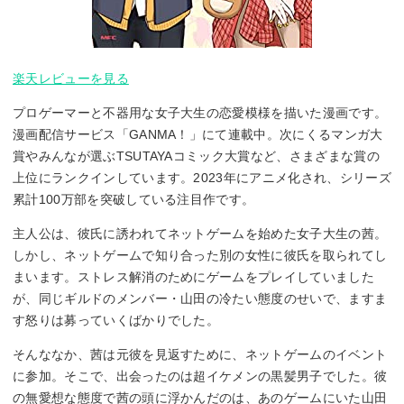
楽天レビューを見る
プロゲーマーと不器用な女子大生の恋愛模様を描いた漫画です。
漫画配信サービス「GANMA！」にて連載中。次にくるマンガ大
賞やみんなが選ぶTSUTAYAコミック大賞など、さまざまな賞の
上位にランクインしています。2023年にアニメ化され、シリーズ
累計100万部を突破している注目作です。
主人公は、彼氏に誘われてネットゲームを始めた女子大生の茜。
しかし、ネットゲームで知り合った別の女性に彼氏を取られてし
まいます。ストレス解消のためにゲームをプレイしていました
が、同じギルドのメンバー・山田の冷たい態度のせいで、ますま
す怒りは募っていくばかりでした。
そんななか、茜は元彼を見返すために、ネットゲームのイベント
に参加。そこで、出会ったのは超イケメンの黒髪男子でした。彼
の無愛想な態度で茜の頭に浮かんだのは、あのゲームにいた山田