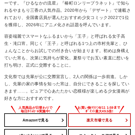
ーです。『ひるなかの流星』『椿町ロンリープラネット』で知ら
れるやまもり三香の人気作品。2020年から「デザート」で連載さ
れており、全国書店員が選んだおすすめ少女コミック2022で1位
を獲得し、2026年にアニメ化され話題を呼んでいます。
容姿端麗でスマートなふるまいから「王子」と呼ばれる女子高
生・滝口宵。同じく「王子」と呼ばれる1つ上の市村先輩と、ひ
ょんなことからお試しでの付き合いが始まります。初めは身構え
ていた宵も、次第に気持ちが変化。夏祭りでお互い素直に想いを
打ち明け、正式に交際することに。
文化祭では先輩が公に交際宣言し、2人の関係は一歩前進。しか
し、先輩の家の事情を知った宵は、自分にできることを探してい
きます……。ピュアで心あたたかい恋模様が楽しめる少女漫画が
好きな方におすすめです。
Amazonで見る
楽天市場で見る