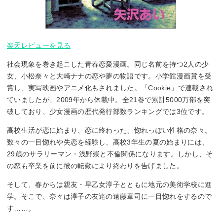
楽天レビューを見る
社会現象を巻き起こした青春恋愛漫画。同じ名前を持つ2人の少
女、小松奈々と大崎ナナの恋や夢の物語です。小学館漫画賞を受
賞し、実写映画やアニメ化もされました。「Cookie」で連載され
ていましたが、2009年から休載中。全21巻で累計5000万部を突
破しており、少女漫画の歴代発行部数ランキングでは3位です。
高校生活が恋に始まり、恋に終わった、惚れっぽい性格の奈々。
数々の一目惚れや失恋を経験し、高校3年生の夏の始まりには、
29歳のサラリーマン・浅野崇と不倫関係になります。しかし、そ
の恋も卒業を前に彼の転勤により終わりを告げました。
そして、春からは親友・早乙女淳子とともに地元の美術学校に進
学。そこで、奈々は淳子の友達の遠藤章司に一目惚れをするので
す……。