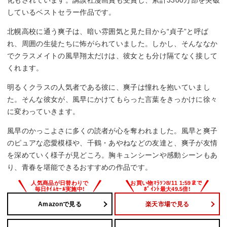
化もされています。講談社漫画賞も受賞し、累計3300万部を突破
しているベストセラー作品です。
北幌高校に通う爽子は、暗い雰囲気と見た目から“貞子”と呼ば
れ、周囲の生徒たちに怖がられていました。しかし、そんななか
でクラスメイトの風早翔太だけは、彼女とも分け隔てなく接して
くれます。
明るくクラスの人気者である彼に、爽子は憧れを抱いていまし
た。そんな彼女が、風早にかけてもらった言葉をきっかけに徐々
に変わっていきます。
風早のかっこよさに多くの読者が心を奪われました。風早と爽子
のピュアな恋愛模様や、千鶴・あやねなどの友達と、爽子が友情
を深めていく様子が見どころ。胸キュンシーンや感動シーンもあ
り、青春を堪能できるおすすめの作品です。
Amazonで見る
楽天市場で見る