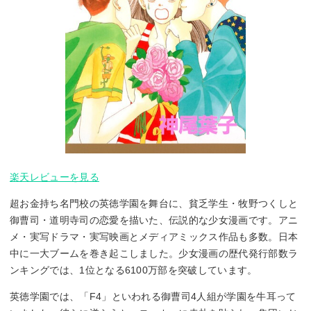
楽天レビューを見る
超お金持ち名門校の英徳学園を舞台に、貧乏学生・牧野つくしと
御曹司・道明寺司の恋愛を描いた、伝説的な少女漫画です。アニ
メ・実写ドラマ・実写映画とメディアミックス作品も多数。日本
中に一大ブームを巻き起こしました。少女漫画の歴代発行部数ラ
ンキングでは、1位となる6100万部を突破しています。
英徳学園では、「F4」といわれる御曹司4人組が学園を牛耳って