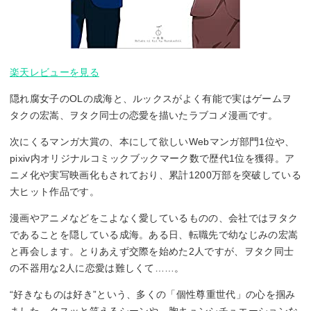
楽天レビューを見る
隠れ腐女子のOLの成海と、ルックスがよく有能で実はゲームヲ
タクの宏嵩、ヲタク同士の恋愛を描いたラブコメ漫画です。
次にくるマンガ大賞の、本にして欲しいWebマンガ部門1位や、
pixiv内オリジナルコミックブックマーク数で歴代1位を獲得。ア
ニメ化や実写映画化もされており、累計1200万部を突破している
大ヒット作品です。
漫画やアニメなどをこよなく愛しているものの、会社ではヲタク
であることを隠している成海。ある日、転職先で幼なじみの宏嵩
と再会します。とりあえず交際を始めた2人ですが、ヲタク同士
の不器用な2人に恋愛は難しくて……。
“好きなものは好き”という、多くの「個性尊重世代」の心を掴み