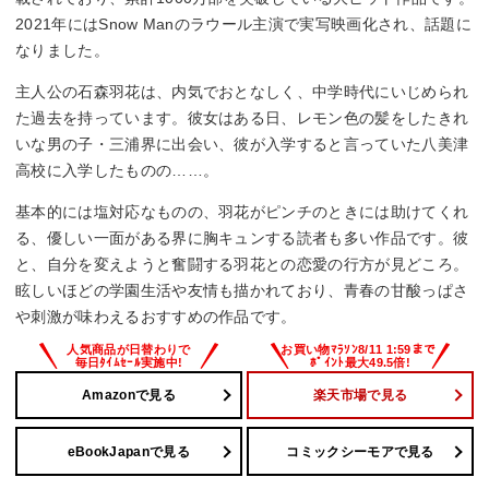
2021年にはSnow Manのラウール主演で実写映画化され、話題に
なりました。
主人公の石森羽花は、内気でおとなしく、中学時代にいじめられ
た過去を持っています。彼女はある日、レモン色の髪をしたきれ
いな男の子・三浦界に出会い、彼が入学すると言っていた八美津
高校に入学したものの……。
基本的には塩対応なものの、羽花がピンチのときには助けてくれ
る、優しい一面がある界に胸キュンする読者も多い作品です。彼
と、自分を変えようと奮闘する羽花との恋愛の行方が見どころ。
眩しいほどの学園生活や友情も描かれており、青春の甘酸っぱさ
や刺激が味わえるおすすめの作品です。
Amazonで見る
楽天市場で見る
eBookJapanで見る
コミックシーモアで見る