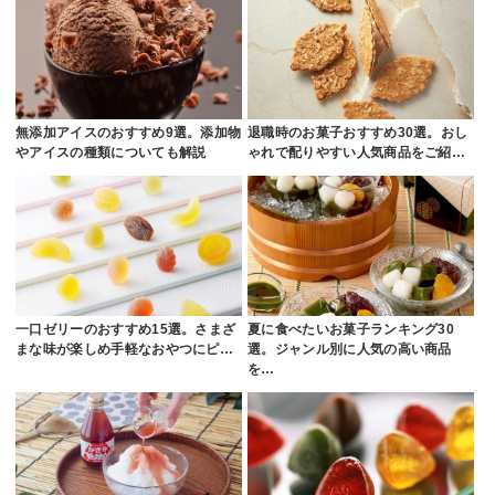
無添加アイスのおすすめ9選。添加物
退職時のお菓子おすすめ30選。おし
やアイスの種類についても解説
ゃれで配りやすい人気商品をご紹…
一口ゼリーのおすすめ15選。さまざ
夏に食べたいお菓子ランキング30
まな味が楽しめ手軽なおやつにピ…
選。ジャンル別に人気の高い商品
を…