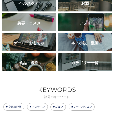
ヘルスケア
お酒
美容・コスメ
アプリ
ゲーム・おもちゃ
本・小説・漫画
食品・飲料
カテゴリー一覧
KEYWORDS
話題のキーワード
空気清浄機
プロテイン
ゴルフ
ノートパソコン