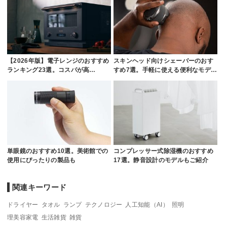
【2026年版】電子レンジのおすすめ
スキンヘッド向けシェーバーのおす
ランキング23選。コスパが高…
すめ7選。手軽に使える便利なモデ…
単眼鏡のおすすめ10選。美術館での
コンプレッサー式除湿機のおすすめ
使用にぴったりの製品も
17選。静音設計のモデルもご紹介
関連キーワード
ドライヤー
タオル
ランプ
テクノロジー
人工知能（AI）
照明
理美容家電
生活雑貨
雑貨