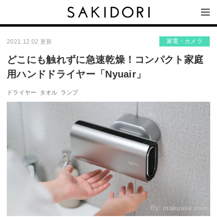
家電・カメラ
2021.12.02 更新
どこにも触れずに急速乾燥！コンパクト家庭
用ハンドドライヤー「Nyuair」
ドライヤー
タオル
ランプ
By:
makuake.com