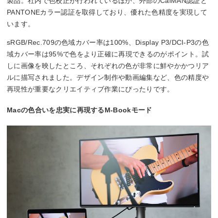
製品。社内で色校正が行われているほか、外部のCalMAN認証と
PANTONEカラー認証を取得しており、優れた色精度を実現して
います。
sRGB/Rec.709の色域カバー率は100%、Display P3/DCI-P3の色
域カバー率は95%で色をより正確に再現できるのがポイント。試
しに画像を映したところ、それぞれの色が非常に鮮やかかつリア
ルに描写されました。デザイン制作や動画編集など、色の精度や
再現性が重要なクリエイティブ作業にぴったりです。
Macの色合いを忠実に再現するM-Bookモード