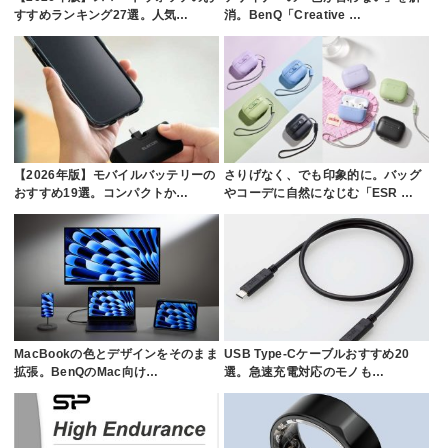
すすめランキング27選。人気…
消。BenQ「Creative …
【2026年版】モバイルバッテリーの
さりげなく、でも印象的に。バッグ
おすすめ19選。コンパクトか…
やコーデに自然になじむ「ESR …
MacBookの色とデザインをそのまま
USB Type-Cケーブルおすすめ20
拡張。BenQのMac向け…
選。急速充電対応のモノも…