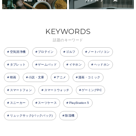
KEYWORDS
話題のキーワード
空気清浄機
プロテイン
ゴルフ
ノートパソコン
タブレット
ゲームパッド
イヤホン
ヘッドホン
映画
小説・文庫
アニメ
漫画・コミック
スマートフォン
スマートウォッチ
ゲーミングPC
スニーカー
スーツケース
PlayStation 5
リュックサック(バックパック)
除湿機