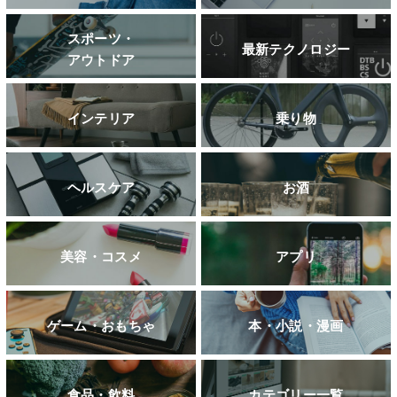
スポーツ・
最新テクノロジー
アウトドア
インテリア
乗り物
ヘルスケア
お酒
美容・コスメ
アプリ
ゲーム・おもちゃ
本・小説・漫画
食品・飲料
カテゴリー一覧