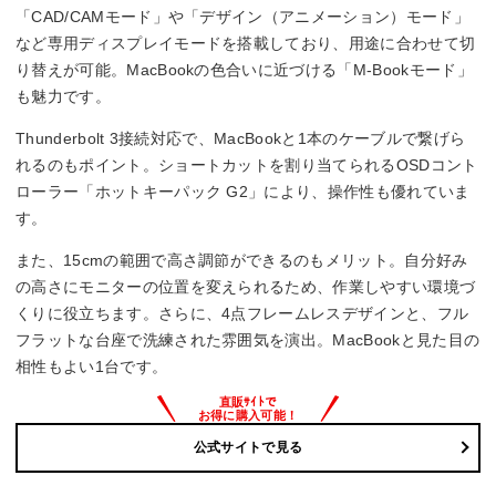
「CAD/CAMモード」や「デザイン（アニメーション）モード」
など専用ディスプレイモードを搭載しており、用途に合わせて切
り替えが可能。MacBookの色合いに近づける「M-Bookモード」
も魅力です。
Thunderbolt 3接続対応で、MacBookと1本のケーブルで繋げら
れるのもポイント。ショートカットを割り当てられるOSDコント
ローラー「ホットキーパック G2」により、操作性も優れていま
す。
また、15cmの範囲で高さ調節ができるのもメリット。自分好み
の高さにモニターの位置を変えられるため、作業しやすい環境づ
くりに役立ちます。さらに、4点フレームレスデザインと、フル
フラットな台座で洗練された雰囲気を演出。MacBookと見た目の
相性もよい1台です。
直販ｻｲﾄで
お得に購入可能！
公式サイトで見る