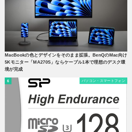
MacBookの色とデザインをそのまま拡張。BenQのMac向け
5Kモニター「MA270S」ならケーブル1本で理想のデスク環
境が完成
パソコン・スマートフォン
6