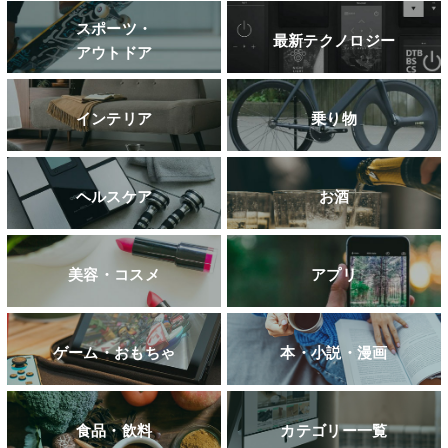
スポーツ・
最新テクノロジー
アウトドア
インテリア
乗り物
ヘルスケア
お酒
美容・コスメ
アプリ
ゲーム・おもちゃ
本・小説・漫画
食品・飲料
カテゴリー一覧