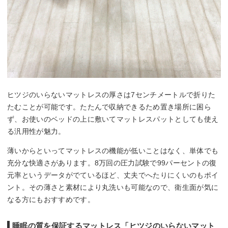
ヒツジのいらないマットレスの厚さは7センチメートルで折りた
たむことが可能です。たたんで収納できるため置き場所に困ら
ず、お使いのベッドの上に敷いてマットレスパットとしても使え
る汎用性が魅力。
薄いからといってマットレスの機能が低いことはなく、単体でも
充分な快適さがあります。8万回の圧力試験で99パーセントの復
元率というデータがでているほど、丈夫でへたりにくいのもポイ
ント。その薄さと素材により丸洗いも可能なので、衛生面が気に
なる方にもおすすめです。
睡眠の質を保証するマットレス「ヒツジのいらないマット