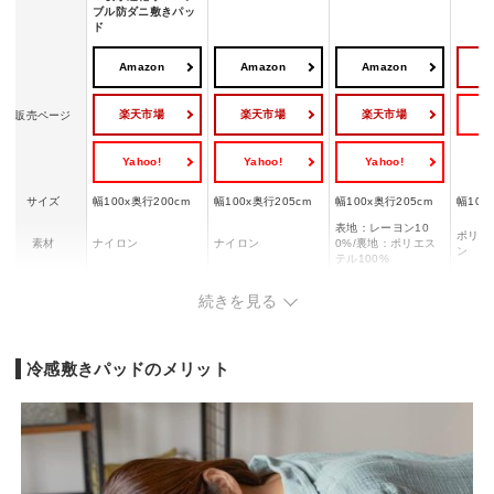
ブル防ダニ敷きパッ
ド
Amazon
Amazon
Amazon
楽天市場
楽天市場
楽天市場
Y
販売ページ
Yahoo!
Yahoo!
Yahoo!
サイズ
幅100x奥行200cm
幅100x奥行205cm
幅100x奥行205cm
幅100
表地：レーヨン10
ポリエ
素材
ナイロン
ナイロン
0%/裏地：ポリエス
ン
テル100%
ゴムバンドの
◯
◯
◯
◯
続きを見る
有無
リバーシブル
◯
ー
ー
◯
仕様
冷感敷きパッドのメリット