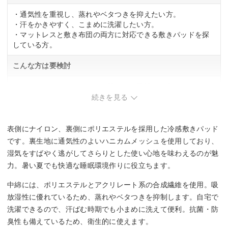
・通気性を重視し、蒸れやベタつきを抑えたい方。
・汗をかきやすく、こまめに洗濯したい方。
・マットレスと敷き布団の両方に対応できる敷きパッドを探
している方。
こんな方は要検討
・シルクのようなやわらかい肌触りを重視する方。
続きを見る
表側にナイロン、裏側にポリエステルを採用した冷感敷きパッド
です。裏生地に通気性のよいハニカムメッシュを使用しており、
湿気をすばやく逃がしてさらりとした使い心地を味わえるのが魅
力。暑い夏でも快適な睡眠環境作りに役立ちます。
中綿には、ポリエステルとアクリレート系の合成繊維を使用。吸
放湿性に優れているため、蒸れやベタつきを抑制します。自宅で
洗濯できるので、汗ばむ時期でも小まめに洗えて便利。抗菌・防
臭性も備えているため、衛生的に使えます。