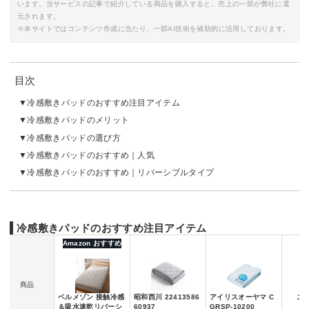
います。当サービスの記事で紹介している商品を購入すると、売上の一部が弊社に還
元されます。
※本サイトではコンテンツ作成に当たり、一部AI技術を補助的に活用しております。
目次
冷感敷きパッドのおすすめ注目アイテム
冷感敷きパッドのメリット
冷感敷きパッドの選び方
冷感敷きパッドのおすすめ｜人気
冷感敷きパッドのおすすめ｜リバーシブルタイプ
冷感敷きパッドのおすすめ注目アイテム
Amazon おすすめ
商品
ベルメゾン 接触冷感
昭和西川 22413586
アイリスオーヤマ C
ニト
＆吸水速乾リバーシ
60937
GRSP-10200