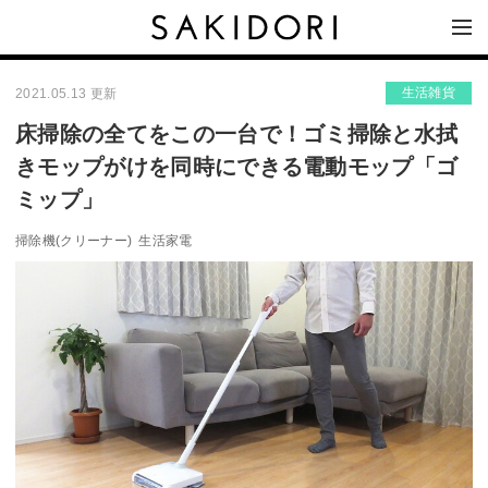
生活雑貨
2021.05.13 更新
床掃除の全てをこの一台で！ゴミ掃除と水拭
きモップがけを同時にできる電動モップ「ゴ
ミップ」
掃除機(クリーナー)
生活家電