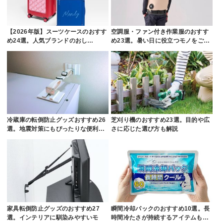
【2026年版】スーツケースのおすす
空調服・ファン付き作業服のおすす
め24選。人気ブランドのおし…
め23選。暑い日に役立つモノをご…
冷蔵庫の転倒防止グッズおすすめ26
芝刈り機のおすすめ23選。目的や広
選。地震対策にもぴったりな便利…
さに応じた選び方も解説
家具転倒防止グッズのおすすめ27
瞬間冷却パックのおすすめ10選。長
選。インテリアに馴染みやすいモ
時間冷たさが持続するアイテムも…