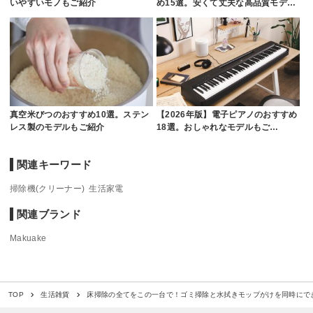
いやすいモノもご紹介
め15選。安くて丈夫な高品質モデ…
真空米びつのおすすめ10選。ステン
【2026年版】電子ピアノのおすすめ
レス製のモデルもご紹介
18選。おしゃれなモデルもご…
関連キーワード
掃除機(クリーナー)
生活家電
関連ブランド
Makuake
床掃除の全てをこの一台で！ゴミ掃除と水拭きモップがけを同時にで
TOP
生活雑貨