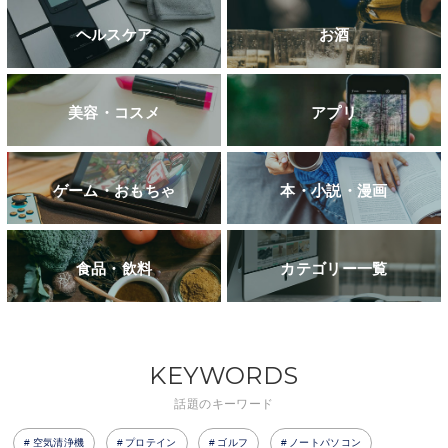
ヘルスケア
お酒
美容・コスメ
アプリ
ゲーム・おもちゃ
本・小説・漫画
食品・飲料
カテゴリー一覧
KEYWORDS
話題のキーワード
空気清浄機
プロテイン
ゴルフ
ノートパソコン