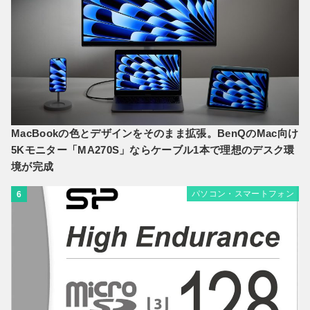
MacBookの色とデザインをそのまま拡張。BenQのMac向け
5Kモニター「MA270S」ならケーブル1本で理想のデスク環
境が完成
パソコン・スマートフォン
6